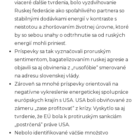
viaceré ďalšie tvrdenia, bolo vyzdvihovanie
Ruskej federácie ako spoľahlivého partnera so
stabilnými dodávkami energií v kontraste s
neistotou a zhoršovaním životnej úrovne, ktoré
by so sebou snahy o odtrhnutie sa od ruských
energií mohli priniesť.
Príspevky sa tak vyznačovali proruským
sentimentom, bagatelizovaním ruskej agresie a
objavili sa aj obvinenia z „rusofóbie“ smerované
na adresu slovenskej vlády.
Zároveň sa mnohé príspevky orientovali na
negatívne vykreslenie energetickej spolupráce
európskych krajín s USA. USA boli obviňované zo
zámeru „zase profitovať“ z krízy. Vyskytlo sa aj
tvrdenie, že EÚ bola k protiruským sankciám
„postrčená“ práve USA.
Nebolo identifikované väčšie množstvo