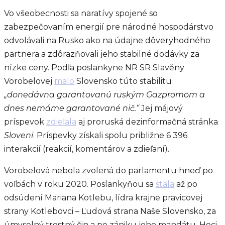
Vo všeobecnosti sa naratívy spojené so
zabezpečovaním energií pre národné hospodárstvo
odvolávali na Rusko ako na údajne dôveryhodného
partnera a zdôrazňovali jeho stabilné dodávky za
nízke ceny. Podľa poslankyne NR SR Slavěny
Vorobelovej
malo
Slovensko túto stabilitu
„donedávna garantovanú ruským Gazpromom a
dnes nemáme garantované nič.“
Jej májový
príspevok
zdieľala
aj proruská dezinformačná stránka
Sloveni
. Príspevky získali spolu približne 6 396
interakcií (reakcií, komentárov a zdieľaní).
Vorobelová nebola zvolená do parlamentu hneď po
voľbách v roku 2020. Poslankyňou sa
stala
až po
odsúdení Mariana Kotlebu, lídra krajne pravicovej
strany Kotlebovci – Ľudová strana Naše Slovensko, za
úmyselný trestný čin a po zániku jeho mandátu. Hoci