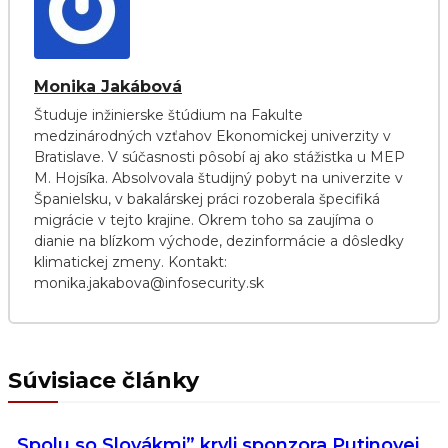
Monika Jakábová
Študuje inžinierske štúdium na Fakulte
medzinárodných vzťahov Ekonomickej univerzity v
Bratislave. V súčasnosti pôsobí aj ako stážistka u MEP
M. Hojsíka. Absolvovala študijný pobyt na univerzite v
Španielsku, v bakalárskej práci rozoberala špecifiká
migrácie v tejto krajine. Okrem toho sa zaujíma o
dianie na blízkom východe, dezinformácie a dôsledky
klimatickej zmeny. Kontakt:
monika.jakabova@infosecurity.sk
Súvisiace články
„Spolu so Slovákmi” kryli sponzora Putinovej