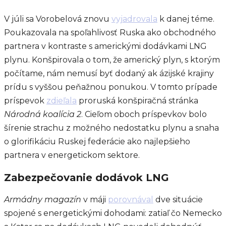
V júli sa Vorobelová znovu
vyjadrovala
k danej téme.
Poukazovala na spoľahlivosť Ruska ako obchodného
partnera v kontraste s americkými dodávkami LNG
plynu. Konšpirovala o tom, že americký plyn, s ktorým
počítame, nám nemusí byť dodaný ak ázijské krajiny
prídu s vyššou peňažnou ponukou. V tomto prípade
príspevok
zdieľala
proruská konšpiračná stránka
Národná koalícia 2
. Cieľom oboch príspevkov bolo
šírenie strachu z možného nedostatku plynu a snaha
o glorifikáciu Ruskej federácie ako najlepšieho
partnera v energetickom sektore.
Zabezpečovanie dodávok LNG
Armádny magazín
v máji
porovnával
dve situácie
spojené s energetickými dohodami: zatiaľ čo Nemecko