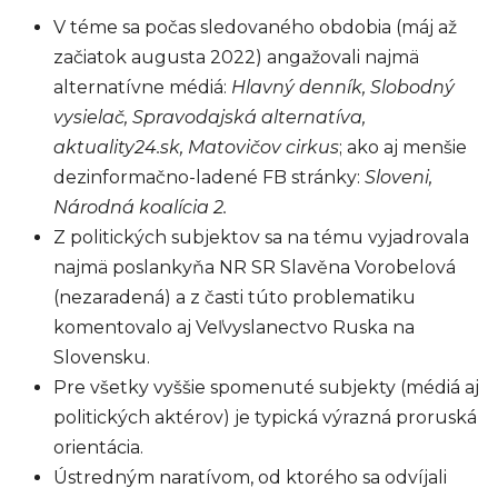
V téme sa počas sledovaného obdobia (máj až
začiatok augusta 2022) angažovali najmä
alternatívne médiá:
Hlavný denník, Slobodný
vysielač, Spravodajská alternatíva,
aktuality24.sk, Matovičov cirkus
; ako aj menšie
dezinformačno-ladené FB stránky:
Sloveni,
Národná koalícia 2.
Z politických subjektov sa na tému vyjadrovala
najmä poslankyňa NR SR Slavěna Vorobelová
(nezaradená) a z časti túto problematiku
komentovalo aj Veľvyslanectvo Ruska na
Slovensku.
Pre všetky vyššie spomenuté subjekty (médiá aj
politických aktérov) je typická výrazná proruská
orientácia.
Ústredným naratívom, od ktorého sa odvíjali