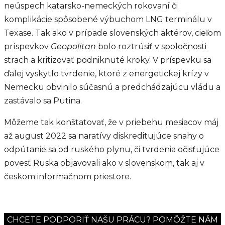
neúspech katarsko-nemeckých rokovaní či
komplikácie spôsobené výbuchom LNG terminálu v
Texase. Tak ako v prípade slovenských aktérov, cieľom
príspevkov
Geopolitan
bolo roztrúsiť v spoločnosti
strach a kritizovať podniknuté kroky. V príspevku sa
ďalej vyskytlo tvrdenie, ktoré z energetickej krízy v
Nemecku obvinilo súčasnú a predchádzajúcu vládu a
zastávalo sa Putina.
Môžeme tak konštatovať, že v priebehu mesiacov máj
až august 2022 sa naratívy diskreditujúce snahy o
odpútanie sa od ruského plynu, či tvrdenia očisťujúce
povesť Ruska objavovali ako v slovenskom, tak aj v
českom informačnom priestore.
CHCETE PODPORIŤ NAŠU PRÁCU? POMÔŽTE NÁM