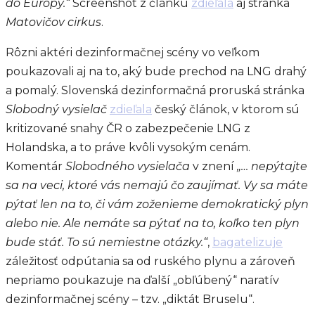
do Európy.“
Screenshot z článku
zdieľala
aj stránka
Matovičov cirkus
.
Rôzni aktéri dezinformačnej scény vo veľkom
poukazovali aj na to, aký bude prechod na LNG drahý
a pomalý. Slovenská dezinformačná proruská stránka
Slobodný vysielač
zdieľala
český článok, v ktorom sú
kritizované snahy ČR o zabezpečenie LNG z
Holandska, a to práve kvôli vysokým cenám.
Komentár
Slobodného vysielača
v znení
„… nepýtajte
sa na veci, ktoré vás nemajú čo zaujímať. Vy sa máte
pýtať len na to, či vám zoženieme demokratický plyn
alebo nie. Ale nemáte sa pýtať na to, koľko ten plyn
bude stáť. To sú nemiestne otázky.“
,
bagatelizuje
záležitosť odpútania sa od ruského plynu a zároveň
nepriamo poukazuje na ďalší „obľúbený“ naratív
dezinformačnej scény – tzv. „diktát Bruselu“.