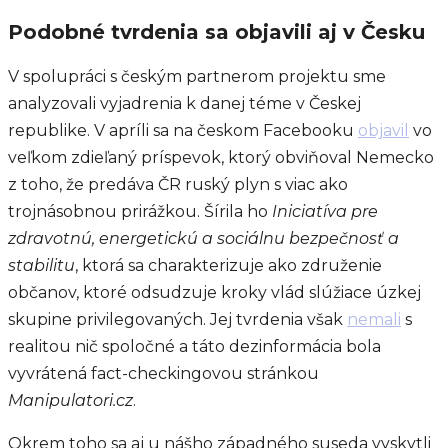
Podobné tvrdenia sa objavili aj v Česku
V spolupráci s českým partnerom projektu sme
analyzovali vyjadrenia k danej téme v Českej
republike. V apríli sa na českom Facebooku
objavil
vo
veľkom zdieľaný príspevok, ktorý obviňoval Nemecko
z toho, že predáva ČR ruský plyn s viac ako
trojnásobnou prirážkou. Šírila ho
Iniciatíva pre
zdravotnú, energetickú a sociálnu bezpečnosť a
stabilitu
, ktorá sa charakterizuje ako združenie
občanov, ktoré odsudzuje kroky vlád slúžiace úzkej
skupine privilegovaných. Jej tvrdenia však
nemali
s
realitou nič spoločné a táto dezinformácia bola
vyvrátená fact-checkingovou stránkou
Manipulatori.cz
.
Okrem toho sa aj u nášho západného suseda vyskytli