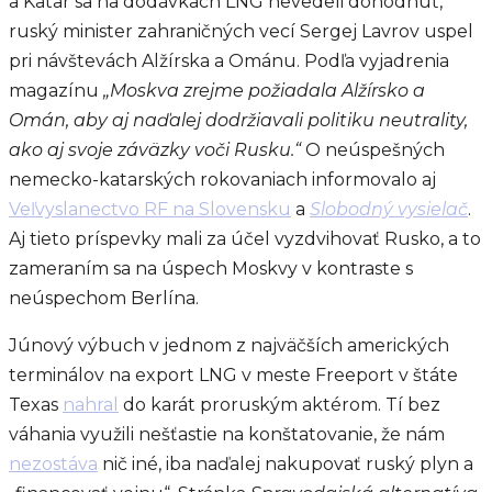
a Katar sa na dodávkach LNG nevedeli dohodnúť,
ruský minister zahraničných vecí Sergej Lavrov uspel
pri návštevách Alžírska a Ománu. Podľa vyjadrenia
magazínu
„Moskva zrejme požiadala Alžírsko a
Omán, aby aj naďalej dodržiavali politiku neutrality,
ako aj svoje záväzky voči Rusku.“
O neúspešných
nemecko-katarských rokovaniach informovalo aj
Veľvyslanectvo RF na Slovensku
a
Slobodný vysielač
.
Aj tieto príspevky mali za účel vyzdvihovať Rusko, a to
zameraním sa na úspech Moskvy v kontraste s
neúspechom Berlína.
Júnový výbuch v jednom z najväčších amerických
terminálov na export LNG v meste Freeport v štáte
Texas
nahral
do karát proruským aktérom. Tí bez
váhania využili nešťastie na konštatovanie, že nám
nezostáva
nič iné, iba naďalej nakupovať ruský plyn a