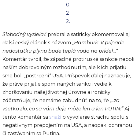
0
2
2.
Slobodný vysielač
prebral a satiricky okomentoval aj
ďalší český článok s názvom
„Hamburk: V prípade
nedostatku plynu bude teplá voda na prídel…“.
Komentár tvrdil, že západné protiruské sankcie neboli
naším dobrovoľným rozhodnutím, ale k ich prijatiu
sme boli „postrčení“ USA. Príspevok ďalej naznačuje,
že práve prijatie spomínaných sankcií vedie k
zhoršovaniu našej životnej úrovne a ironicky
zdôrazňuje, že nemáme zabudnúť na to, že
„..za
všetko zlo, čo sa vám deje môže len a len PUTIN!“
Aj
tento komentár sa
snaží
o vyvolanie strachu spolu s
negatívnym prepojením na USA, a naopak, ochranou
či zastávaním sa Putina.