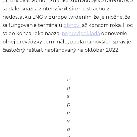
„financovať vojnu“. Stránka
Spravodajská alternatíva
sa ďalej snažila zintenzívniť šírenie strachu z
nedostatku LNG v Európe tvrdením, že je možné, že
sa fungovanie terminálu
obnoví
až koncom roka. Hoci
sa do konca roka naozaj
nepredpokladá
obnovenie
plnej prevádzky terminálu, podľa najnovších správ je
čiastočný reštart naplánovaný na október 2022.
P
rí
s
p
e
v
o