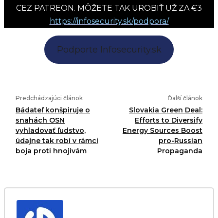
CEZ PATREON. MÔŽETE TAK UROBIŤ UŽ ZA €3
https://infosecurity.sk/podpora/
Podporte Infosecurity.sk
Predchádzajúci článok
Ďalší článok
Bádateľ konšpiruje o
Slovakia Green Deal:
snahách OSN
Efforts to Diversify
vyhladovať ľudstvo,
Energy Sources Boost
údajne tak robí v rámci
pro-Russian
boja proti hnojivám
Propaganda