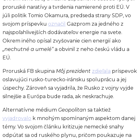
proruské naratívy a tvrdenia namierené proti EÚ. V
júli politik Tomio Okamura, predseda strany SDP, vo
svojom príspevku
označil
Gazprom za jedného z
najspoľahlivejších dodávateľov energie na svete.
Okrem iného opísal zvyšovanie cien energií ako
„nechutné a umelé“
a obvinil z neho českú vládu a
EÚ.
Proruská FB skupina
Môj prezident
zdieľala
príspevok
oslavujúci rusko-turecko-iránsku spoluprácu a jej
úspechy. Zároveň sa vyjadrila, že Rusko z vojny vyjde
silnejšie a Európa bude rada, ak neskrachuje.
Alternatívne médium
Geopolitan
sa taktiež
vyjadrovalo
k mnohým spomínaným aspektom danej
témy. Vo svojom článku kritizuje nemecké snahy
odpútať sa od ruského plynu, pričom poukazuje na