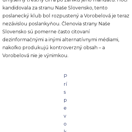
kandidovala za stranu Naše Slovensko, tento
poslanecký klub bol rozpustený a Vorobelová je teraz
nezávislou poslankyňou. Členovia strany Naše
Slovensko sú pomerne často citovaní
dezinformačnými a inými alternatívnymi médiami,
nakoľko produkujú kontroverzný obsah – a
Vorobelová nie je výnimkou.
P
rí
s
p
e
v
o
k