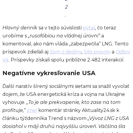
2
.
Hlavný denník
sa v tejto súvislosti
pýtal
, čo teraz
urobíme s
„rusofóbiou na vládnej úrovni“
a
komentoval, ako nám vláda „zabezpečila“ LNG. Tento
príspevok zdieľali aj
Som z dediny
,
Sila pravdy
a
Odboj
V4
. Príspevky získali spolu približne 2 482 interakcií.
Negatívne vykresľovanie USA
Ďalší naratív šírený sociálnymi sieťami sa snažil vyvolať
dojem, že USA energetická kríza a vojna na Ukrajine
vyhovuje.
„To je ale prekvapenie, kto zase na tom
profituje,“
znel
komentár stránky Aktuality24.sk k
článku týždenníka Trend s názvom
„Vývoz LNG z USA
dosiahol v máji druhú najvyššiu úroveň. Väčšina šla