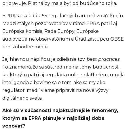
pripravuje. Platná by mala byť od budúceho roka.
EPRA sa skladá z 55 regulačných autorít zo 47 krajín.
Medzi stálych pozorovateľov v rámci EPRA patrí aj
Európska komisia, Rada Európy, Európske
audiovizuálne observatórium a Úrad zástupcu OBSE
pre slobodné médiá.
Jej hlavnou náplňou je zdieľanie tzv.
best practices
.
To znamená, že sa sústredíme na témy budúcnosti,
ku ktorým patrí aj regulácia online platforiem, umelá
inteligencia a bavíme sa o tom, ako sa my ako
regulátori médií vieme pripraviť na nové výzvy
digitálneho sveta.
Aké sú v súčasnosti najaktuálnejšie fenomény,
ktorým sa EPRA plánuje v najbližšej dobe
venovať?