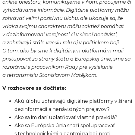
online priestoru, komunikujeme v ňom, pracujeme či
vyhľadávame informácie. Digitálne platformy môžu
zohrávať veľmi pozitívnu úlohu, ale ukazuje sa, že
vďaka svojmu charakteru môžu taktiež pomáhať
v dezinformovaní verejnosti či v šírení nenávisti,
a zohrávajú stále väčšiu rolu aj v politickom boji.
O tom, ako by sme k digitálnym platformám mali
pristupovať zo strany štátu a Európskej únie, sme sa
rozprávali s pracovníkom Rady pre vysielanie
a retransmisiu Stanislavom Matějkom.
V rozhovore sa dočítate:
Akú úlohu zohrávajú digitálne platformy v šírení
dezinformácií a nenávistných prejavov?
Ako sa im darí uplatňovať vlastné pravidlá?
Ako sa Európska únia snaží spolupracovať
s technologickými gigantmi na boji proti