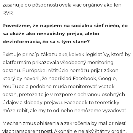
zasahuje do pôsobnosti oveľa viac orgánov ako len
RVR.
Povedzme, že napíšem na sociálnu sieť niečo, čo
sa ukáže ako nenávistný prejav, alebo
dezinformácia, čo sa s tým stane?
Existuje princíp zákazu akejkoľvek legislatívy, ktorá by
platformám prikazovala všeobecný monitoring
obsahu. Európske inštitúcie nemôžu prijať zákon,
ktorý by hovoril, že napríklad Facebook, Google,
YouTube a podobne musia monitorovať všetok
obsah, pretože to je v rozpore s ochranou osobných
údajov a slobody prejavu. Facebook to teoreticky
môže robiť, ale my to od neho nemôžeme vyžadovať.
Mechanizmus ohlásenia a zakročenia by mal priniesť
viac transparentnosti. Akonáhle nejaký štátny orgán,