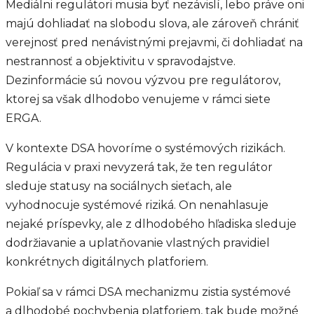
Mediálni regulátori musia byť nezávislí, lebo práve oni
majú dohliadať na slobodu slova, ale zároveň chrániť
verejnosť pred nenávistnými prejavmi, či dohliadať na
nestrannosť a objektivitu v spravodajstve.
Dezinformácie sú novou výzvou pre regulátorov,
ktorej sa však dlhodobo venujeme v rámci siete
ERGA.
V kontexte DSA hovoríme o systémových rizikách.
Regulácia v praxi nevyzerá tak, že ten regulátor
sleduje statusy na sociálnych sieťach, ale
vyhodnocuje systémové riziká. On nenahlasuje
nejaké príspevky, ale z dlhodobého hľadiska sleduje
dodržiavanie a uplatňovanie vlastných pravidiel
konkrétnych digitálnych platforiem.
Pokiaľ sa v rámci DSA mechanizmu zistia systémové
a dlhodobé pochybenia platforiem, tak bude možné