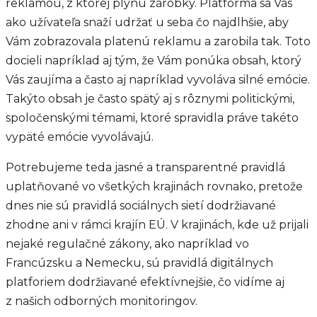
reklamou, z ktorej plynú zárobky. Platforma sa Vás
ako užívateľa snaží udržať u seba čo najdlhšie, aby
Vám zobrazovala platenú reklamu a zarobila tak. Toto
docieli napríklad aj tým, že Vám ponúka obsah, ktorý
Vás zaujíma a často aj napríklad vyvoláva silné emócie.
Takýto obsah je často spätý aj s rôznymi politickými,
spoločenskými témami, ktoré spravidla práve takéto
vypäté emócie vyvolávajú.
Potrebujeme teda jasné a transparentné pravidlá
uplatňované vo všetkých krajinách rovnako, pretože
dnes nie sú pravidlá sociálnych sietí dodržiavané
zhodne ani v rámci krajín EÚ. V krajinách, kde už prijali
nejaké regulačné zákony, ako napríklad vo
Francúzsku a Nemecku, sú pravidlá digitálnych
platforiem dodržiavané efektívnejšie, čo vidíme aj
z našich odborných monitoringov.