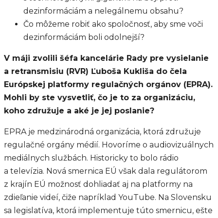
dezinformáciám a nelegálnemu obsahu?
Čo môžeme robiť ako spoločnosť, aby sme voči
dezinformáciám boli odolnejší?
V máji zvolili šéfa kancelárie Rady pre vysielanie
a retransmisiu (RVR) Ľuboša Kukliša do čela
Európskej platformy regulačných orgánov (EPRA).
Mohli by ste vysvetliť, čo je to za organizáciu,
koho združuje a aké je jej poslanie?
EPRA je medzinárodná organizácia, ktorá združuje
regulačné orgány médií. Hovoríme o audiovizuálnych
mediálnych službách. Historicky to bolo rádio
a televízia. Nová smernica EÚ však dala regulátorom
z krajín EÚ možnosť dohliadať aj na platformy na
zdieľanie videí, čiže napríklad YouTube. Na Slovensku
sa legislatíva, ktorá implementuje túto smernicu, ešte