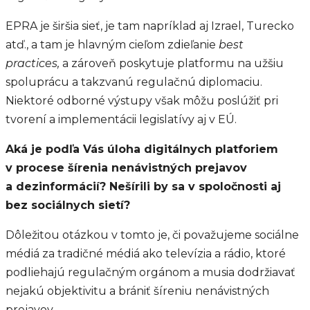
EPRA je širšia sieť, je tam napríklad aj Izrael, Turecko
atď., a tam je hlavným cieľom zdieľanie
best
practices,
a zároveň poskytuje platformu na užšiu
spoluprácu a takzvanú regulačnú diplomaciu.
Niektoré odborné výstupy však môžu poslúžiť pri
tvorení a implementácii legislatívy aj v EÚ.
Aká je podľa Vás úloha digitálnych platforiem
v procese šírenia nenávistných prejavov
a dezinformácií? Nešírili by sa v spoločnosti aj
bez sociálnych sietí?
Dôležitou otázkou v tomto je, či považujeme sociálne
médiá za tradičné médiá ako televízia a rádio, ktoré
podliehajú regulačným orgánom a musia dodržiavať
nejakú objektivitu a brániť šíreniu nenávistných
prejavov.