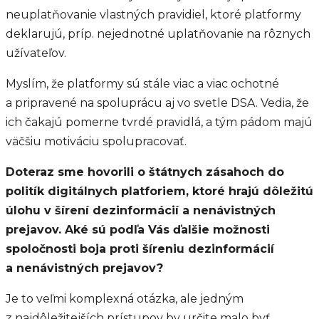
neuplatňovanie vlastných pravidiel, ktoré platformy
deklarujú, príp. nejednotné uplatňovanie na rôznych
užívateľov.
Myslím, že platformy sú stále viac a viac ochotné
a pripravené na spoluprácu aj vo svetle DSA. Vedia, že
ich čakajú pomerne tvrdé pravidlá, a tým pádom majú
väčšiu motiváciu spolupracovať.
Doteraz sme hovorili o štátnych zásahoch do
politík digitálnych platforiem, ktoré hrajú dôležitú
úlohu v šírení dezinformácií a nenávistných
prejavov. Aké sú podľa Vás ďalšie možnosti
spoločnosti boja proti šíreniu dezinformácií
a nenávistných prejavov?
Je to veľmi komplexná otázka, ale jedným
z najdôležitejších prístupov by určite malo byť