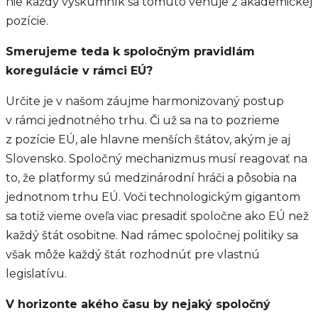
nie každý výskumník sa tomuto venuje z akademickej
pozície.
Smerujeme teda k spoločným pravidlám
koregulácie v rámci EÚ?
Určite je v našom záujme harmonizovaný postup
v rámci jednotného trhu. Či už sa na to pozrieme
z pozície EÚ, ale hlavne menších štátov, akým je aj
Slovensko. Spoločný mechanizmus musí reagovať na
to, že platformy sú medzinárodní hráči a pôsobia na
jednotnom trhu EÚ. Voči technologickým gigantom
sa totiž vieme oveľa viac presadiť spoločne ako EÚ než
každý štát osobitne. Nad rámec spoločnej politiky sa
však môže každý štát rozhodnúť pre vlastnú
legislatívu.
V horizonte akého času by nejaký spoločný