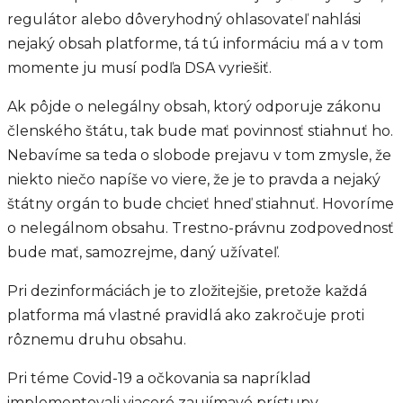
regulátor alebo dôveryhodný ohlasovateľ nahlási
nejaký obsah platforme, tá tú informáciu má a v tom
momente ju musí podľa DSA vyriešiť.
Ak pôjde o nelegálny obsah, ktorý odporuje zákonu
členského štátu, tak bude mať povinnosť stiahnuť ho.
Nebavíme sa teda o slobode prejavu v tom zmysle, že
niekto niečo napíše vo viere, že je to pravda a nejaký
štátny orgán to bude chcieť hneď stiahnuť. Hovoríme
o nelegálnom obsahu. Trestno-právnu zodpovednosť
bude mať, samozrejme, daný užívateľ.
Pri dezinformáciách je to zložitejšie, pretože každá
platforma má vlastné pravidlá ako zakročuje proti
rôznemu druhu obsahu.
Pri téme Covid-19 a očkovania sa napríklad
implementovali viaceré zaujímavé prístupy