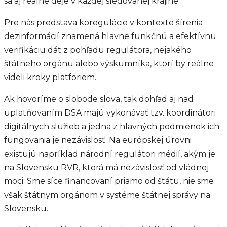
sa aj reálne deje v každej sledovanej krajine.
Pre nás predstava koregulácie v kontexte šírenia
dezinformácií znamená hlavne funkčnú a efektívnu
verifikáciu dát z pohľadu regulátora, nejakého
štátneho orgánu alebo výskumníka, ktorí by reálne
videli kroky platforiem.
Ak hovoríme o slobode slova, tak dohľad aj nad
uplatňovaním DSA majú vykonávať tzv. koordinátori
digitálnych služieb a jedna z hlavných podmienok ich
fungovania je nezávislosť. Na európskej úrovni
existujú napríklad národní regulátori médií, akým je
na Slovensku RVR, ktorá má nezávislosť od vládnej
moci. Sme síce financovaní priamo od štátu, nie sme
však štátnym orgánom v systéme štátnej správy na
Slovensku.