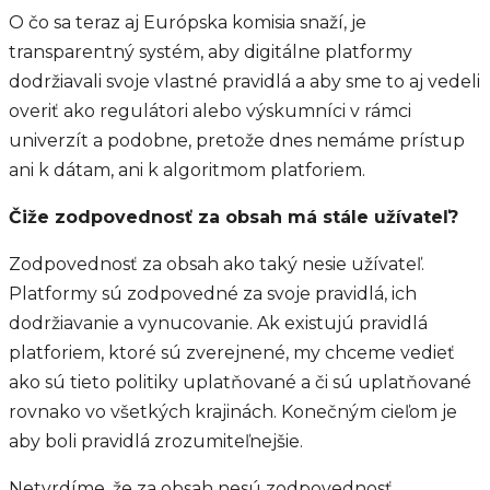
O čo sa teraz aj Európska komisia snaží, je
transparentný systém, aby digitálne platformy
dodržiavali svoje vlastné pravidlá a aby sme to aj vedeli
overiť ako regulátori alebo výskumníci v rámci
univerzít a podobne, pretože dnes nemáme prístup
ani k dátam, ani k algoritmom platforiem.
Čiže zodpovednosť za obsah má stále užívateľ?
Zodpovednosť za obsah ako taký nesie užívateľ.
Platformy sú zodpovedné za svoje pravidlá, ich
dodržiavanie a vynucovanie. Ak existujú pravidlá
platforiem, ktoré sú zverejnené, my chceme vedieť
ako sú tieto politiky uplatňované a či sú uplatňované
rovnako vo všetkých krajinách. Konečným cieľom je
aby boli pravidlá zrozumiteľnejšie.
Netvrdíme, že za obsah nesú zodpovednosť