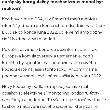
európsky koregulačný mechanizmus mohol byť
realitou?
Keď hovoríme o DSA, tak Francúzi majú ambíciu
ukončiť jednania do konca ich predsedníctva v Rade
EÚ, čiže do konca júna 2022, čo je veľmi ambiciózny
cieľ. Uvidíme, či sa to podarí.
Pokiaľ sa bavíme o boji proti dezinformáciám, tak
Európska komisia zverejnila usmernenie, podľa
ktorého by signatári mali pripraviť návrh nového
kódexu ešte na jeseň tohto roku. Pričom finálna
podoba by mohla byť známa začiatkom roku 2022.
Nový kódex by podľa Európskej komisie mal
obsahovať efektívnejší monitoring, podporu
fact-
checkingu
a podobne. To však nie je konečný stav. Je
to skôr o nastavení nového systému, ktorý začne