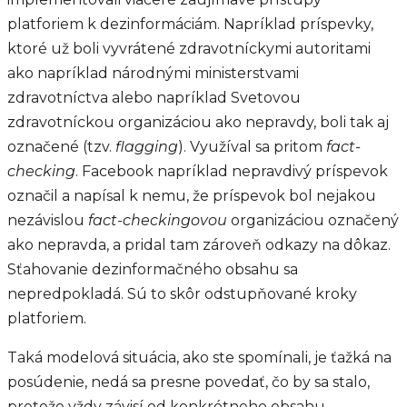
platforiem k dezinformáciám. Napríklad príspevky,
ktoré už boli vyvrátené zdravotníckymi autoritami
ako napríklad národnými ministerstvami
zdravotníctva alebo napríklad Svetovou
zdravotníckou organizáciou ako nepravdy, boli tak aj
označené (tzv.
flagging
). Využíval sa pritom
fact-
checking
. Facebook napríklad nepravdivý príspevok
označil a napísal k nemu, že príspevok bol nejakou
nezávislou
fact-checkingovou
organizáciou označený
ako nepravda, a pridal tam zároveň odkazy na dôkaz.
Sťahovanie dezinformačného obsahu sa
nepredpokladá. Sú to skôr odstupňované kroky
platforiem.
Taká modelová situácia, ako ste spomínali, je ťažká na
posúdenie, nedá sa presne povedať, čo by sa stalo,
pretože vždy závisí od konkrétneho obsahu