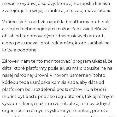
mesačne vydávajú správy, ktoré aj Európska komisia
zverejňuje na svojej stránke a je to zaujímavé čítanie.
V rámci týchto aktivít napríklad platformy preberali
a svojimi technologickými možnosťami zviditeľňovali
obsah od renomovaných zdravotníckych autorít,
alebo postupovali proti reklamám, ktoré zarábali na
kríze a podobne.
Zároveň nám tento monitorovací program ukázal, že
dáta, ktoré platformy posielali, sú málo použiteľné na
našej národnej úrovni. V novom usmernení tohto
kódexu teda Európska komisia žiada, aby dáta od
platforiem boli rozdelené podľa štátov EÚ a budú
musieť byť dostupné ako regulátorom, tak aj rôznym
výskumníkom, či už z univerzít, ale aj mimovládnych
organizácií a rôznych výskumných centier, pretože