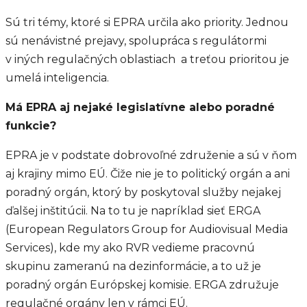
Sú tri témy, ktoré si EPRA určila ako priority. Jednou
sú nenávistné prejavy, spolupráca s regulátormi
v iných regulačných oblastiach a treťou prioritou je
umelá inteligencia.
Má EPRA aj nejaké legislatívne alebo poradné
funkcie?
EPRA je v podstate dobrovoľné združenie a sú v ňom
aj krajiny mimo EÚ. Čiže nie je to politický orgán a ani
poradný orgán, ktorý by poskytoval služby nejakej
ďalšej inštitúcii. Na to tu je napríklad sieť ERGA
(European Regulators Group for Audiovisual Media
Services), kde my ako RVR vedieme pracovnú
skupinu zameranú na dezinformácie, a to už je
poradný orgán Európskej komisie. ERGA združuje
regulačné orgány len v rámci EÚ.