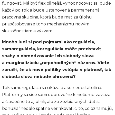
fungovať. Má byť flexibilnejší, vyhodnocovať sa bude
každý polrok a bude ustanovená permanentná
pracovná skupina, ktorá bude mať za úlohu
prispôsobovanie toho mechanizmu novým
skutočnostiam a výzvam.
Mnoho ľudí si pod pojmami ako regulácia,
samoregulácia, koregulácia môže predstaviť
snahy o obmedzovanie ich slobody slova
a marginalizáciu „nepohodlných“ názorov. Viete
zaručiť, že ak nové politiky vstúpia v platnosť, tak
sloboda slova nebude ohrozená?
Tak samoregulácia sa ukázala ako nedostatočná.
Platformy sa síce sami dobrovoľne k niečomu zaviazali
a čiastočne to aj plnili, ale zo zozbieraných dát sa
bohužiaľ nedalo spätne verifikovať, či to, čo oznamujú,