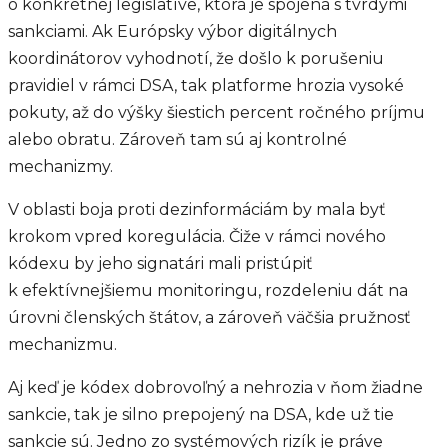
o konkrétnej legislatíve, ktorá je spojená s tvrdými
sankciami. Ak Európsky výbor digitálnych
koordinátorov vyhodnotí, že došlo k porušeniu
pravidiel v rámci DSA, tak platforme hrozia vysoké
pokuty, až do výšky šiestich percent ročného príjmu
alebo obratu. Zároveň tam sú aj kontrolné
mechanizmy.
V oblasti boja proti dezinformáciám by mala byť
krokom vpred koregulácia. Čiže v rámci nového
kódexu by jeho signatári mali pristúpiť
k efektívnejšiemu monitoringu, rozdeleniu dát na
úrovni členských štátov, a zároveň väčšia pružnosť
mechanizmu.
Aj keď je kódex dobrovoľný a nehrozia v ňom žiadne
sankcie, tak je silno prepojený na DSA, kde už tie
sankcie sú. Jedno zo systémových rizík je práve