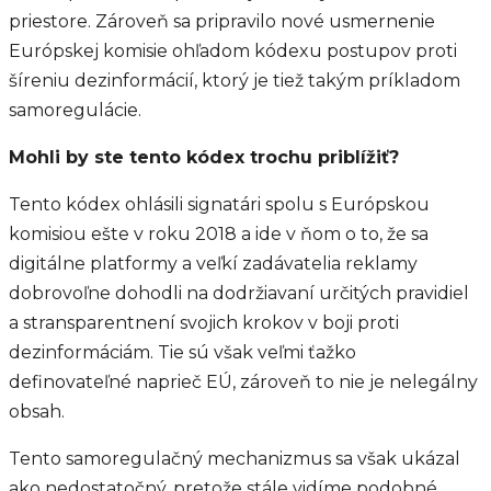
priestore. Zároveň sa pripravilo nové usmernenie
Európskej komisie ohľadom kódexu postupov proti
šíreniu dezinformácií, ktorý je tiež takým príkladom
samoregulácie.
Mohli by ste tento kódex trochu priblížiť?
Tento kódex ohlásili signatári spolu s Európskou
komisiou ešte v roku 2018 a ide v ňom o to, že sa
digitálne platformy a veľkí zadávatelia reklamy
dobrovoľne dohodli na dodržiavaní určitých pravidiel
a stransparentnení svojich krokov v boji proti
dezinformáciám. Tie sú však veľmi ťažko
definovateľné naprieč EÚ, zároveň to nie je nelegálny
obsah.
Tento samoregulačný mechanizmus sa však ukázal
ako nedostatočný, pretože stále vidíme podobné