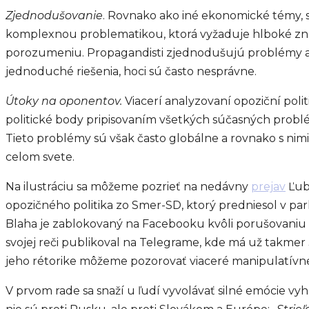
Zjednodušovanie
. Rovnako ako iné ekonomické témy, 
komplexnou problematikou, ktorá vyžaduje hlboké zna
porozumeniu. Propagandisti zjednodušujú problémy a
jednoduché riešenia, hoci sú často nesprávne.
Útoky na oponentov.
Viacerí analyzovaní opoziční politi
politické body pripisovaním všetkých súčasných problém
Tieto problémy sú však často globálne a rovnako s nimi
celom svete.
Na ilustráciu sa môžeme pozrieť na nedávny
prejav
Ľub
opozičného politika zo Smer-SD, ktorý predniesol v pa
Blaha je zablokovaný na Facebooku kvôli porušovaniu 
svojej reči publikoval na Telegrame, kde má už takmer 3
jeho rétorike môžeme pozorovať viaceré manipulatívne
V prvom rade sa snaží u ľudí vyvolávať silné emócie vyh