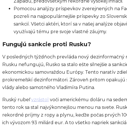
Západu, predovšetkým rekordne vysokej inflácii.
Pomocou analýzy príspevkov zverejnených na F
pozreli na najpopulárnejšie príspevky zo Slovenska
sankcií. Všetci aktéri, ktorí sa v našej analýze objavi
využívajú tému pre svoje vlastné záujmy.
Fungujú sankcie proti Rusku?
V posledných týždňoch prevláda nový dezinformačný na
Rusku nefungujú, Rusko sa stalo ešte silnejšie a sankci
ekonomickou samovraždou Európy. Tento naratív zdie
prokremeľskí dezinformátori. Zároveň pritom opakujú 
vlády alebo samotného Vladimíra Putina.
Ruský rubeľ
vzrástol
voči americkému doláru na sed
tento rok sa stal najvýkonnejšou menou na svete. Rusk
rekordné príjmy z ropy a plynu, keďže počas prvých 100
ich vývozom 93 miliárd eur. A to všetko napriek sankci