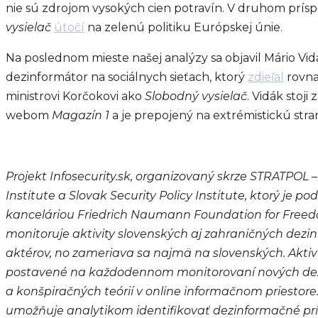
nie sú zdrojom vysokých cien potravín. V druhom prí
vysielač
útočí
na zelenú politiku Európskej únie.
Na poslednom mieste našej analýzy sa objavil Mário Vi
dezinformátor na sociálnych sieťach, ktorý
zdieľal
rovna
ministrovi Korčokovi ako
Slobodný vysielač
. Vidák stoj
webom
Magazín 1
a je prepojený na extrémistickú str
Projekt Infosecurity.sk, organizovaný skrze STRATPOL –
Institute a Slovak Security Policy Institute, ktorý je 
kanceláriou Friedrich Naumann Foundation for Freed
monitoruje aktivity slovenských aj zahraničných dez
aktérov, no zameriava sa najmä na slovenských. Aktivi
postavené na každodennom monitorovaní nových dez
a konšpiračných teórií v online informačnom priestore.
umožňuje analytikom identifikovať dezinformačné prí