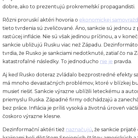
dobre, ako to prezentujú prokremeľskí propagandisti.
Rôzni proruskí aktéri hovoria o
ekonomickej samovraž
tieto tvrdenia sú zveličované. Áno, sankcie sú jednou z
rastúcej inflácie. Nie sú však jedinou príčinou, a v ko
sankcie ubližujú Rusku viac než Západu. Dezinformáto
tvrdia, že Rusko je sankciami nedotknuté, zatiaľ čo na
katastrofalné následky. To jednoducho
nie je
pravda.
Aj keď Rusko doteraz zvládalo bezprostredné efekty sa
má mnoho devastačných problémov, ktoré v blízkej b
musieť riešiť. Sankcie výrazne ublížili leteckému a a
priemyslu Ruska. Západné firmy odchádzajú a zanechá
bez práce. Inflácia je príliš vysoká a životná úroveň väč
čoskoro výrazne klesne.
Dezinformační aktéri tiež
naznačujú
, že sankcie prijat
krajinami boli diktátom Spojených štátov amerických 