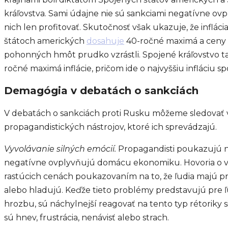
kráľovstva. Sami údajne nie sú sankciami negatívne ov
nich len profitovať. Skutočnosť však ukazuje, že inflác
štátoch amerických
dosahuje
40-ročné maximá a ceny 
pohonných hmôt prudko vzrástli. Spojené kráľovstvo t
ročné maximá inflácie, pričom ide o najvyššiu infláciu s
Demagógia v debatách o sankciách
V debatách o sankciách proti Rusku môžeme sledovať 
propagandistických nástrojov, ktoré ich sprevádzajú.
Vyvolávanie silných emócií.
Propagandisti poukazujú na
negatívne ovplyvňujú domácu ekonomiku. Hovoria o vyso
rastúcich cenách poukazovaním na to, že ľudia majú 
alebo hladujú. Keďže tieto problémy predstavujú pre 
hrozbu, sú náchylnejší reagovať na tento typ rétoriky 
sú hnev, frustrácia, nenávisť alebo strach.