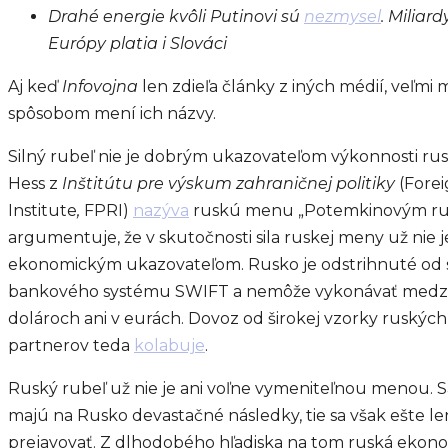
Drahé energie kvôli Putinovi sú
nezmysel
. Miliard
Európy platia i Slováci
Aj keď
Infovojna
len zdieľa články z iných médií, veľm
spôsobom mení ich názvy.
Silný rubeľ nie je dobrým ukazovateľom výkonnosti ru
Hess z
Inštitútu pre výskum zahraničnej politiky
(Forei
Institute
,
FPRI)
nazýva
ruskú menu „Potemkinovým ru
argumentuje, že v skutočnosti sila ruskej meny už ni
ekonomickým ukazovateľom. Rusko je odstrihnuté od
bankového systému SWIFT a nemôže vykonávať medz
dolároch ani v eurách. Dovoz od širokej vzorky ruský
partnerov teda
kolabuje
.
Ruský rubeľ už nie je ani voľne vymeniteľnou menou. 
majú na Rusko devastačné následky, tie sa však ešte l
prejavovať. Z dlhodobého hľadiska na tom ruská ekonom