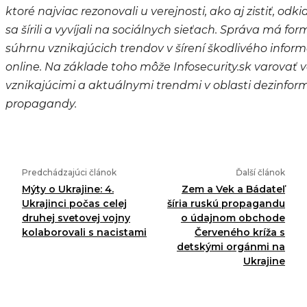
ktoré najviac rezonovali u verejnosti, ako aj zistiť, od
sa šírili a vyvíjali na sociálnych sieťach. Správa má f
súhrnu vznikajúcich trendov v šírení škodlivého inf
online. Na základe toho môže Infosecurity.sk varovať 
vznikajúcimi a aktuálnymi trendmi v oblasti dezinform
propagandy.
Predchádzajúci článok
Ďalší článok
Mýty o Ukrajine: 4.
Zem a Vek a Bádateľ
Ukrajinci počas celej
šíria ruskú propagandu
druhej svetovej vojny
o údajnom obchode
kolaborovali s nacistami
Červeného kríža s
detskými orgánmi na
Ukrajine