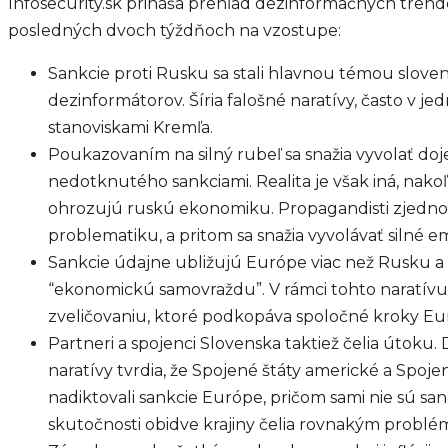
Infosecurity.sk prináša prehľad dezinformačných trendo
posledných dvoch týždňoch na vzostupe:
Sankcie proti Rusku sa stali hlavnou témou slove
dezinformátorov. Šíria falošné naratívy, často v jedne
stanoviskami Kremľa.
Poukazovaním na silný rubeľ sa snažia vyvolať do
nedotknutého sankciami. Realita je však iná, nakoľ
ohrozujú ruskú ekonomiku. Propagandisti zjedn
problematiku, a pritom sa snažia vyvolávať silné e
Sankcie údajne ubližujú Európe viac než Rusku 
“ekonomickú samovraždu”. V rámci tohto naratív
zveličovaniu, ktoré podkopáva spoločné kroky Eur
Partneri a spojenci Slovenska taktiež čelia útoku
naratívy tvrdia, že Spojené štáty americké a Spoje
nadiktovali sankcie Európe, pričom sami nie sú sa
skutočnosti obidve krajiny čelia rovnakým probl