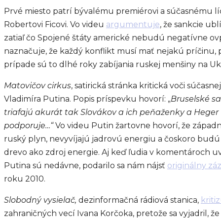
Prvé miesto patrí bývalému premiérovi a súčasnému líd
Robertovi Ficovi. Vo videu
argumentuje
, že sankcie ub
zatiaľ čo Spojené štáty americké nebudú negatívne o
naznačuje, že každý konflikt musí mať nejakú príčinu,
prípade sú to dlhé roky zabíjania ruskej menšiny na Ukr
Matovičov cirkus
, satirická stránka kritická voči súčasne
Vladimíra Putina. Popis príspevku hovorí: „
Bruselské sa
triafajú akurát tak Slovákov a ich peňaženky a Heger
podporuje…“
Vo videu Putin žartovne hovorí, že západn
ruský plyn, nevyvíjajú jadrovú energiu a čoskoro budú
drevo ako zdroj energie. Aj keď ľudia v komentároch uv
Putina sú nedávne, podarilo sa nám nájsť
originálny z
roku 2010.
Slobodný vysielač,
dezinformačná rádiová stanica,
kriti
zahraničných vecí Ivana Korčoka, pretože sa vyjadril, ž