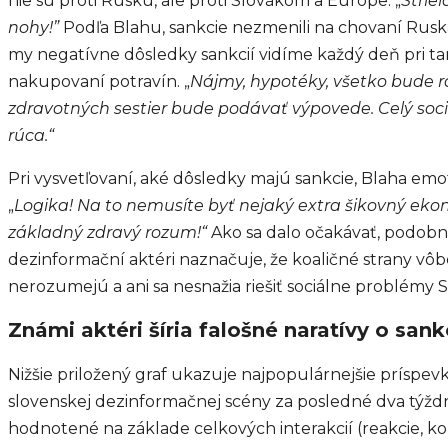
nie sú proti Rusku, ale proti Slovákom a Európe: „
Strieľ
nohy!”
Podľa Blahu, sankcie nezmenili na chovaní Ruska 
my negatívne dôsledky sankcií vidíme každý deň pri ta
nakupovaní potravín. „
Nájmy, hypotéky, všetko bude rás
zdravotných sestier bude podávať výpovede. Celý soc
rúca.“
Pri vysvetľovaní, aké dôsledky majú sankcie, Blaha emo
„
Logika! Na to nemusíte byť nejaký extra šikovný eko
základný zdravý rozum!“
Ako sa dalo očakávať, podobn
dezinformační aktéri naznačuje, že koaličné strany vô
nerozumejú a ani sa nesnažia riešiť sociálne problémy S
Známi aktéri šíria falošné naratívy o san
Nižšie priložený graf ukazuje najpopulárnejšie príspe
slovenskej dezinformačnej scény za posledné dva týždn
hodnotené na základe celkových interakcií (reakcie, k