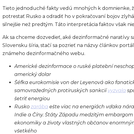
Tieto jednoduché fakty vedú mnohých k domnienke, 
potrestať Rusko a odradiť ho v pokračovaní bojov zlyhá
silnejšie než predtým. Táto interpretácia faktov však nie
Ak sa chceme dozvedieť, aké dezinformačné naratívy s
Slovensku šíria, stačí sa pozrieť na názvy článkov port
známeho dezinformačného webu.
Americké dezinformace o ruské platební nescho
americký dolar
Šéfka eurokomisie von der Leyenová ako fanati
samovražedných protiruských sankcií
vyzvala
spo
šetriť energiou
Rusko
zarába
ešte viac na energiách vďaka nára
Indie a Číny. Štáty Západu medzitým embargom r
ekonomiky a životy vlastných občanov enormn
všetkého