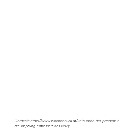
Obrázok: https://www.wochenblick.at/kein-ende-der-pandemie-
die-impfung-entfesselt-das-virus/