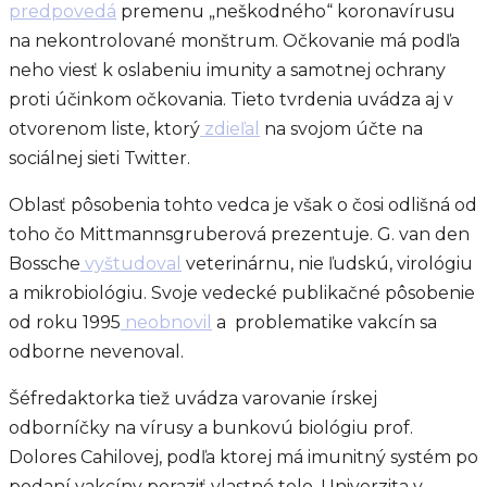
predpovedá
premenu „neškodného“ koronavírusu
na nekontrolované monštrum. Očkovanie má podľa
neho viesť k oslabeniu imunity a samotnej ochrany
proti účinkom očkovania. Tieto tvrdenia uvádza aj v
otvorenom liste, ktorý
zdieľal
na svojom účte na
sociálnej sieti Twitter.
Oblasť pôsobenia tohto vedca je však o čosi odlišná od
toho čo Mittmannsgruberová prezentuje. G. van den
Bossche
vyštudoval
veterinárnu, nie ľudskú, virológiu
a mikrobiológiu. Svoje vedecké publikačné pôsobenie
od roku 1995
neobnovil
a problematike vakcín sa
odborne nevenoval.
Šéfredaktorka tiež uvádza varovanie írskej
odborníčky na vírusy a bunkovú biológiu prof.
Dolores Cahilovej, podľa ktorej má imunitný systém po
podaní vakcíny poraziť vlastné telo. Univerzita v