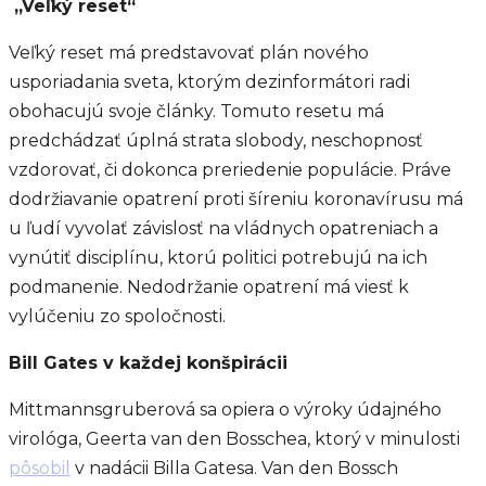
„Veľký reset“
Veľký reset má predstavovať plán nového
usporiadania sveta, ktorým dezinformátori radi
obohacujú svoje články. Tomuto resetu má
predchádzať úplná strata slobody, neschopnosť
vzdorovať, či dokonca preriedenie populácie. Práve
dodržiavanie opatrení proti šíreniu koronavírusu má
u ľudí vyvolať závislosť na vládnych opatreniach a
vynútiť disciplínu, ktorú politici potrebujú na ich
podmanenie. Nedodržanie opatrení má viesť k
vylúčeniu zo spoločnosti.
Bill Gates v každej konšpirácii
Mittmannsgruberová sa opiera o výroky údajného
virológa, Geerta van den Bosschea, ktorý v minulosti
pôsobil
v nadácii Billa Gatesa. Van den Bossch