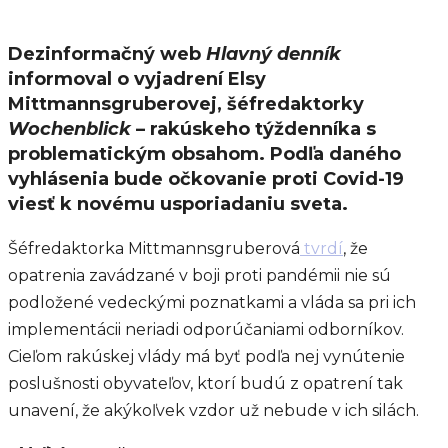
Dezinformačný web
Hlavný denník
informoval o vyjadrení Elsy
Mittmannsgruberovej, šéfredaktorky
Wochenblick
– rakúskeho týždenníka s
problematickým obsahom. Podľa daného
vyhlásenia bude očkovanie proti Covid-19
viesť k novému usporiadaniu sveta.
Šéfredaktorka Mittmannsgruberová
tvrdí
, že
opatrenia zavádzané v boji proti pandémii nie sú
podložené vedeckými poznatkami a vláda sa pri ich
implementácii neriadi odporúčaniami odborníkov.
Cieľom rakúskej vlády má byť podľa nej vynútenie
poslušnosti obyvateľov, ktorí budú z opatrení tak
unavení, že akýkoľvek vzdor už nebude v ich silách.