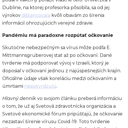
Dubline, na ktorej profesorka pôsobila, sa od jej
výrokov
dištancovala
kvôli obavám zo šírenia
informácií ohrozujúcich verejné zdravie.
Pandémiu má paradoxne rozpútať očkovanie
Skutočne nebezpečným sa vírus môže podľa E.
Mittmannsgruberovej stať až po očkovaní. Dané
tvrdenie má podporovať vývoj v Izraeli, ktorý je
doposiaľ v očkovaní jednou z najúspešnejších krajín.
Oficiálne údaje však koreláciu medzi očkovaním a
úmrtiami
nepotvrdzujú
.
Hlavný denník
vo svojom článku preberá informáciu
o tom, že už aj Svetová zdravotnícka organizácia a
Svetové ekonomické fórum pripúšťajú, že očkovanie
nezastaví šírenie vírusu Covid-19. Toto tvrdenie