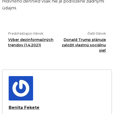
Hlavného denníka
však nie je podložené žiadnymi
údajmi.
Predchádzajúci článok
Ďalší článok
Výber dezinformačných
Donald Trump plánuje
trendov (1.4.2021)
založiť vlastnú sociálnu
sieť
Benita Fekete