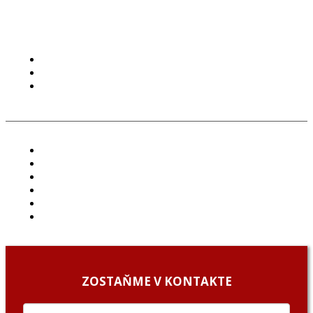
PODMIENKY POUŽÍVANIA
COOKIES
GDPR
ČLÁNKY
PROJEKTY
PODCAST
ARCHÍV
O NÁS/ABOUT US
PODCAST GUESTS
ZOSTAŇME V KONTAKTE