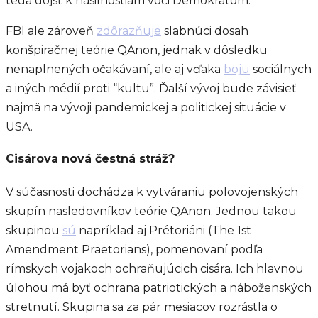
teda dôjsť k násilnostiam voči Demokratom.
FBI ale zároveň
zdôrazňuje
slabnúci dosah
konšpiračnej teórie QAnon, jednak v dôsledku
nenaplnených očakávaní, ale aj vďaka
boju
sociálnych
a iných médií proti “kultu”. Ďalší vývoj bude závisieť
najmä na vývoji pandemickej a politickej situácie v
USA.
Cisárova nová čestná stráž?
V súčasnosti dochádza k vytváraniu polovojenských
skupín nasledovníkov teórie QAnon. Jednou takou
skupinou
sú
napríklad aj Prétoriáni (The 1st
Amendment Praetorians), pomenovaní podľa
rímskych vojakoch ochraňujúcich cisára. Ich hlavnou
úlohou má byť ochrana patriotických a náboženských
stretnutí. Skupina sa za pár mesiacov rozrástla o