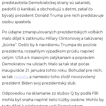
predstavitelia Demokratickej strany sú satanisti,
pedofili či kanibali, a obchodujú s deťmi, zatiaľ čo
bývalý prezident Donald Trump pre nich predstavuje
osobu spasiteľa.
Po údajne zmanipulovaných prezidentských voľbách
malo dôjsť k zatknutiu Hillary Clintonovej a takzvanej
„búrke“. Došlo by k navráteniu Trumpa do pozície
prezidenta, rozsiahlym výpadkom prúdu naprieč
celým USA a k masovým zatýkaniam a popravám
Demokratov na uliciach. Malo sa tak stať počas
inaugurácie 21. januára tohto roku. Bohužiaľ pre nich,
sa tak
nestalo
, a namiesto toho zložil novozvolený
prezident Biden svoj prezidentský sľub.
Odpoveďou na sklamanie zo sľubov Q by podľa FBI
mohla byť snaha naplniť tieto túžby osobne. Mohlo by