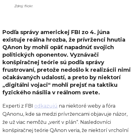
Zdroj: flickr.
Podľa správy americkej FBI zo 4. júna
existuje reálna hrozba, že prívrženci hnutia
QAnon by mohli opäť napadnúť svojich
politických oponentov. Vyznávači
konšpiračnej teórie sú podľa správy
frustrovaní, pretože nedošlo k realizácii nimi
očakávaných udalostí, a preto by niektorí
„digitálni vojaci“ mohli prejsť na taktiku
fyzického násilia v reálnom svete.
Experti z FBI
odkazujú
na niektoré weby a fóra
QAnonu, kde sa medzi prívržencami objavuje názor,
že už viac nemôžu „veriť v plán“. Nasledovníci
konšpiračnej teórie QAnon veria, že niektorí vrcholní