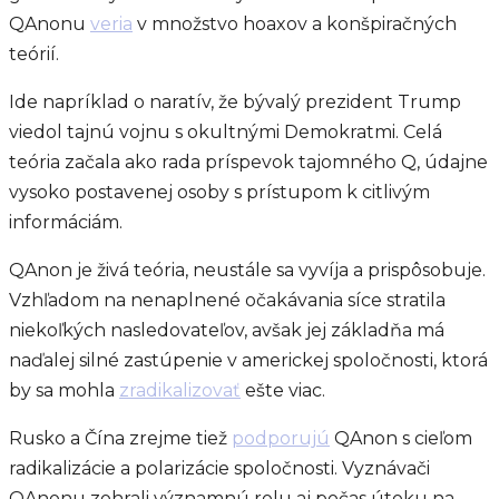
QAnonu
veria
v množstvo hoaxov a konšpiračných
teórií.
Ide napríklad o naratív, že bývalý prezident Trump
viedol tajnú vojnu s okultnými Demokratmi. Celá
teória začala ako rada príspevok tajomného Q, údajne
vysoko postavenej osoby s prístupom k citlivým
informáciám.
QAnon je živá teória, neustále sa vyvíja a prispôsobuje.
Vzhľadom na nenaplnené očakávania síce stratila
niekoľkých nasledovateľov, avšak jej základňa má
naďalej silné zastúpenie v americkej spoločnosti, ktorá
by sa mohla
zradikalizovať
ešte viac.
Rusko a Čína zrejme tiež
podporujú
QAnon s cieľom
radikalizácie a polarizácie spoločnosti. Vyznávači
QAnonu zohrali významnú rolu aj počas útoku na