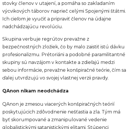
stovky členov v utajení, a pomáha so zakladaním
výcvikových táborov naprieč celými Spojenými štátmi.
Ich cieľom je vyučiť a pripraviť členov na údajne
nadchádzajúcu revolúciu.
Skupina verbuje regrútov prevažne z
bezpečnostných zložiek, čo by malo zaistiť istú dávku
profesionalizmu. Prétoriáni a podobné paramilitantné
skupiny sú navzájom v kontakte a zdieľajú medzi
sebou informácie, prevažne konšpiračné teórie, čím sa
ďalej utvrdzujú vo svojej vlastnej verzii pravdy.
QAnon nikam neodchádza
QAnon je zmesou viacerých konšpiračných teórií
poskytujúcich zdôvodnenie nešťastia a zla. Tým má
byť skorumpované a zmanipulované vedenie
globalistickými satanistickými elitami. Stúpenci