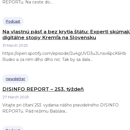
REPORTu. Na ceste do...
Podcast
Na vlastnú päsť a bez krytia štátu: Experti skúmaj
digitálne stopy Kremľa na Slovensku
31 March 2025
https://open.spotify.com/episode/2u4gUVD3uJLnsvi6pcK6Hb
Rusko a za ním dlho dlho nič. Tak by sa dala...
newsletter
DISINFO REPORT – 253. týždeň
27 March 2025
Vitajte pri čítaní 253. vydania nášho pravidelného DISINFO
REPORTu. Pád režimu Baššára...