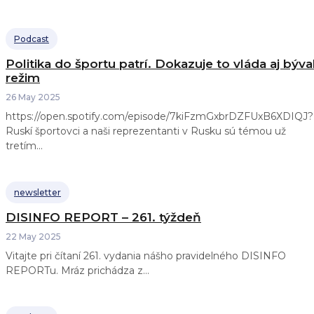
Podcast
Politika do športu patrí. Dokazuje to vláda aj býva
režim
26 May 2025
https://open.spotify.com/episode/7kiFzmGxbrDZFUxB6XDIQJ?
Ruskí športovci a naši reprezentanti v Rusku sú témou už
tretím...
newsletter
DISINFO REPORT – 261. týždeň
22 May 2025
Vitajte pri čítaní 261. vydania nášho pravidelného DISINFO
REPORTu. Mráz prichádza z...