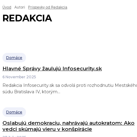
Úvod
Autori
Príspevky od Redakcia
REDAKCIA
Domáce
Hlavné Správy žaulujú Infosecurity.sk
6 November 2025
Redakcia Infosecurity.sk sa odvolá proti rozhodnutiu Mestskéh
súdu Bratislava IV, ktorým...
Domáce
Oslabujú demokraciu, nahrávajú autokratom: Ako
vedci skúmajú vieru v konšpirácie