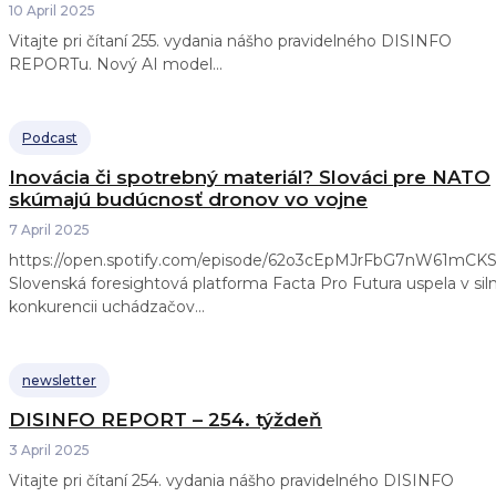
10 April 2025
Vitajte pri čítaní 255. vydania nášho pravidelného DISINFO
REPORTu. Nový AI model...
Podcast
Inovácia či spotrebný materiál? Slováci pre NATO
skúmajú budúcnosť dronov vo vojne
7 April 2025
https://open.spotify.com/episode/62o3cEpMJrFbG7nW61mCK
Slovenská foresightová platforma Facta Pro Futura uspela v sil
konkurencii uchádzačov...
newsletter
DISINFO REPORT – 254. týždeň
3 April 2025
Vitajte pri čítaní 254. vydania nášho pravidelného DISINFO