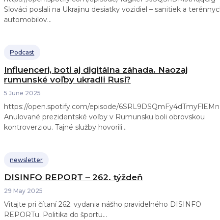
Slováci poslali na Ukrajinu desiatky vozidiel – sanitiek a terénny
automobilov...
Podcast
Influenceri, boti aj digitálna záhada. Naozaj
rumunské voľby ukradli Rusi?
5 June 2025
https://open.spotify.com/episode/6SRL9DSQmFy4dTmyFlEM
Anulované prezidentské voľby v Rumunsku boli obrovskou
kontroverziou. Tajné služby hovorili...
newsletter
DISINFO REPORT – 262. týždeň
29 May 2025
Vitajte pri čítaní 262. vydania nášho pravidelného DISINFO
REPORTu. Politika do športu...