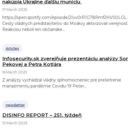
nakúpia Ukrajine ďalšiu muníciu
17 March 2025
https://open.spotify.com/episode/2Ivv0rR1G78Rmf2HV00LGL
Cesty vládnych predstaviteľov do Moskvy aktivizovali verejnosť
Reakciou neboli len občianske...
Articles
Infosecurity.sk zverejňuje prezentáciu analýzy So
Pekovej a Petra Kotlára
16 March 2025
Z analýzy vychádzal vládny splnomocnenec pre prešetrenie
manažmentu pandémie Covidu-19 Peter...
newsletter
DISINFO REPORT – 251. týždeň
13 March 2025