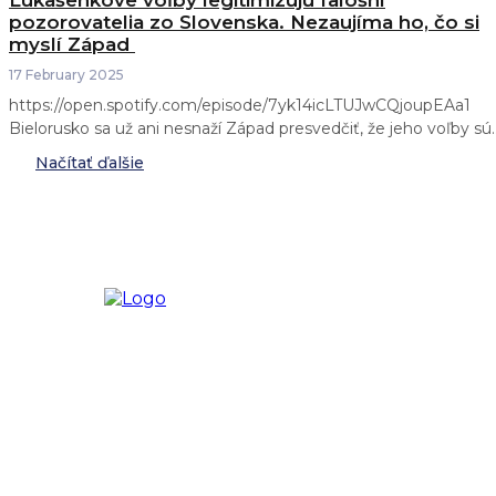
Lukašenkove voľby legitimizujú falošní
pozorovatelia zo Slovenska. Nezaujíma ho, čo si
myslí Západ
17 February 2025
https://open.spotify.com/episode/7yk14icLTUJwCQjoupEAa1
Bielorusko sa už ani nesnaží Západ presvedčiť, že jeho voľby sú..
Načítať ďalšie