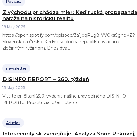
Podcast
Z východu prichádza mier: Keď ruská propagand
naráža na historickú realitu
19 May 2025
https://open.spotify.com/episode/3a1jeqRLg8IVVQxs9gneKZ?
Slovensko a Česko. Kedysi spoločná republika ovládaná
zločinným režimom. Dnes dva...
newsletter
DISINFO REPORT – 260. týždeň
15 May 2025
Vitajte pri čítaní 260. vydania nášho pravidelného DISINFO
REPORTu. Prostitúcia, úžerníctvo a...
Articles
Infosecurity.sk zverejňuje: Analýza Sone Pekovej,