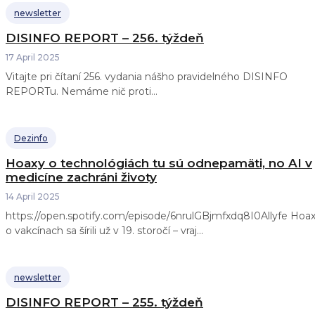
newsletter
DISINFO REPORT – 256. týždeň
17 April 2025
Vitajte pri čítaní 256. vydania nášho pravidelného DISINFO
REPORTu. Nemáme nič proti...
Dezinfo
Hoaxy o technológiách tu sú odnepamäti, no AI v
medicíne zachráni životy
14 April 2025
https://open.spotify.com/episode/6nrulGBjmfxdq8I0Allyfe Hoaxy
o vakcínach sa šírili už v 19. storočí – vraj...
newsletter
DISINFO REPORT – 255. týždeň