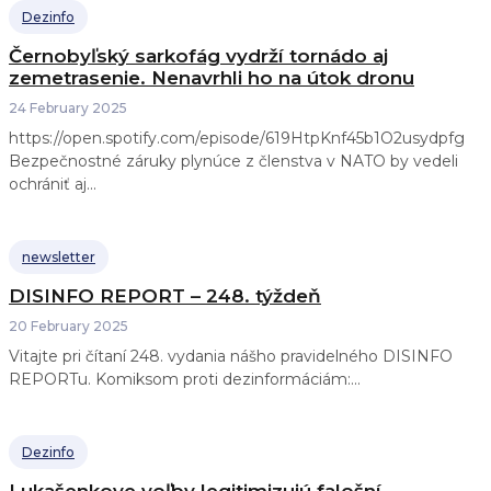
Dezinfo
Černobyľský sarkofág vydrží tornádo aj
zemetrasenie. Nenavrhli ho na útok dronu
24 February 2025
https://open.spotify.com/episode/619HtpKnf45b1O2usydpfg
Bezpečnostné záruky plynúce z členstva v NATO by vedeli
ochrániť aj...
newsletter
DISINFO REPORT – 248. týždeň
20 February 2025
Vitajte pri čítaní 248. vydania nášho pravidelného DISINFO
REPORTu. Komiksom proti dezinformáciám:...
Dezinfo