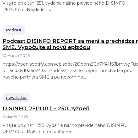
Vitajte pri čítaní 251. vydania nášho pravidelného DISINFO
REPORTu. Nejde len o...
Podcast
Podcast DISINFO REPORT sa mení a prechádza 
SME. Vypočujte si novú epizódu
10 March 2025
https://open.spotify.com/episode/2Qbom2Cp7K4HSJbmwgFu
si=15cda6d0a6d24331 Podcast Disinfo Report prechádza pod
nového partnera SME a po novom ho...
newsletter
DISINFO REPORT – 250. týždeň
6 March 2025
Vitajte pri čítaní 250. vydania nášho pravidelného DISINFO
REPORTu. Poľsko pred voľbami:...