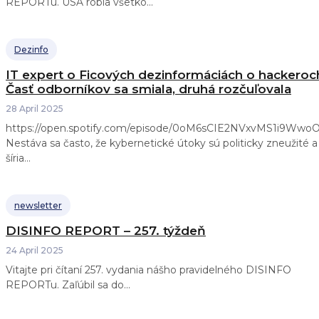
REPORTu. USA robia všetko...
Dezinfo
IT expert o Ficových dezinformáciách o hackeroc
Časť odborníkov sa smiala, druhá rozčuľovala
28 April 2025
https://open.spotify.com/episode/0oM6sCIE2NVxvMS1i9Wwo
Nestáva sa často, že kybernetické útoky sú politicky zneužité a
šíria...
newsletter
DISINFO REPORT – 257. týždeň
24 April 2025
Vitajte pri čítaní 257. vydania nášho pravidelného DISINFO
REPORTu. Zaľúbil sa do...