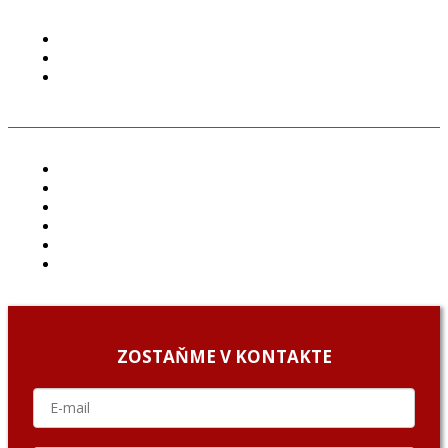
PODMIENKY POUŽÍVANIA
COOKIES
GDPR
ČLÁNKY
PROJEKTY
PODCAST
ARCHÍV
O NÁS/ABOUT US
PODCAST GUESTS
ZOSTAŇME V KONTAKTE