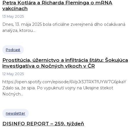
Petra Kotlára a Richarda Fleminga o mRNA
vakcínach
13 May 2025
Dnes, 13. mája 2025 bola oficiálne zverejnená dlho očakávaná
analýza, ktorou...
Podcast
Prostitúcia, úžerníctvo a infiltrácia štátu: Šokujúca
investigatíva o Nočných vlkoch v ČR
12 May 2025
https://open.spotify.com/episode/6VpJr3JTRXTfUYW7G6pkaY
Zdalo sa, že spia. Po vypuknutí vojny na Ukrajine štekot
Nočných...
newsletter
DISINFO REPORT – 259. týždeň