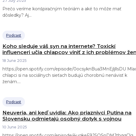
27 July 2025
Prečo veríme konšpiračným teóriám a aké to môže mať
dôsledky? Aj...
Podcast
Koho sleduje váš syn na internete? Toxickí
influenceri učia chlapcov viniť z ich problémov že
18 June 2025
https://open.spotify.com/episode/0ocsyknBua3MnEjljllsDU Mladí
chlapci si na sociálnych sieťach budujú chorobnú nenávisť k
ženám....
Podcast
Neuveria, ani keď uvidia: Ako priaznivci Putina na
Slovensku odmietajú osobný dotyk s vojnou
10 June 2025
https://open.spotify.com/episode/4ugkeF9JSQSnDMJthqqClg