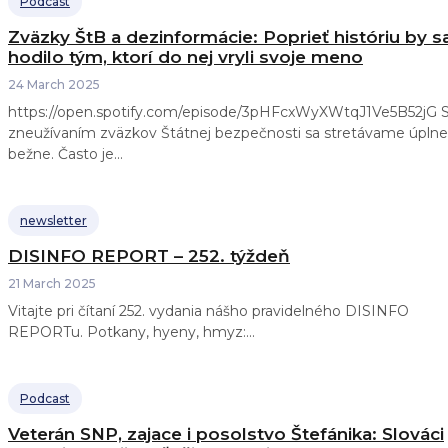
Podcast
Zväzky ŠtB a dezinformácie: Poprieť históriu by s
hodilo tým, ktorí do nej vryli svoje meno
24 March 2025
https://open.spotify.com/episode/3pHFcxWyXWtqJ1Ve5B52jG So
zneužívaním zväzkov Štátnej bezpečnosti sa stretávame úplne
bežne. Často je...
newsletter
DISINFO REPORT – 252. týždeň
21 March 2025
Vitajte pri čítaní 252. vydania nášho pravidelného DISINFO
REPORTu. Potkany, hyeny, hmyz:...
Podcast
Veterán SNP, zajace i posolstvo Štefánika: Slováci