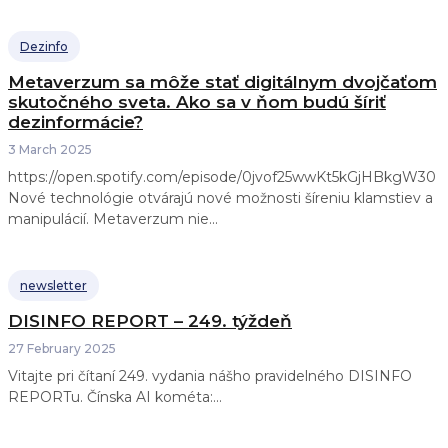
Dezinfo
Metaverzum sa môže stať digitálnym dvojčaťom
skutočného sveta. Ako sa v ňom budú šíriť
dezinformácie?
3 March 2025
https://open.spotify.com/episode/0jvof25wwKt5kGjHBkgW30
Nové technológie otvárajú nové možnosti šíreniu klamstiev a
manipulácií. Metaverzum nie...
newsletter
DISINFO REPORT – 249. týždeň
27 February 2025
Vitajte pri čítaní 249. vydania nášho pravidelného DISINFO
REPORTu. Čínska AI kométa:...