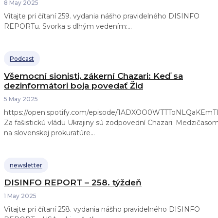
8 May 2025
Vitajte pri čítaní 259. vydania nášho pravidelného DISINFO
REPORTu. Svorka s dlhým vedením:...
Podcast
Všemocní sionisti, zákerní Chazari: Keď sa
dezinformátori boja povedať Žid
5 May 2025
https://open.spotify.com/episode/1ADXOO0WTTToNLQaKEmT
Za fašistickú vládu Ukrajiny sú zodpovední Chazari. Medzičaso
na slovenskej prokuratúre...
newsletter
DISINFO REPORT – 258. týždeň
1 May 2025
Vitajte pri čítaní 258. vydania nášho pravidelného DISINFO