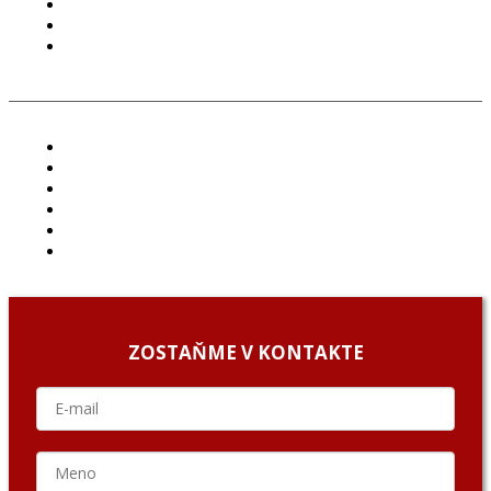
PODMIENKY POUŽÍVANIA
COOKIES
GDPR
ČLÁNKY
PROJEKTY
PODCAST
ARCHÍV
O NÁS/ABOUT US
PODCAST GUESTS
ZOSTAŇME V KONTAKTE