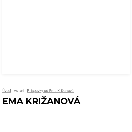
Úvod
Autori
Príspevky od Ema Križanová
EMA KRIŽANOVÁ