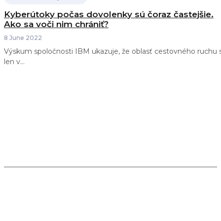
Kyberútoky počas dovolenky sú čoraz častejšie.
Ako sa voči nim chrániť?
8 June 2022
Výskum spoločnosti IBM ukazuje, že oblasť cestovného ruchu 
len v...
Spájame žurnalistiku, analýzu a vzdelávanie a
pomáhame budovať odolnosť slovenskej spoločnosti
voči novým hrozbám a výzvam v meniacom sa
technologickom a geopolitickom prostredí.
Kontakt: info@infosecurity.sk