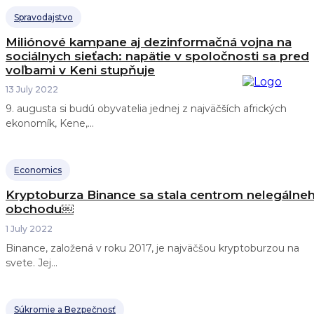
Spravodajstvo
Miliónové kampane aj dezinformačná vojna na
sociálnych sieťach: napätie v spoločnosti sa pred
voľbami v Keni stupňuje
13 July 2022
9. augusta si budú obyvatelia jednej z najväčších afrických
ekonomík, Kene,...
Economics
Kryptoburza Binance sa stala centrom nelegálne
obchodu￼
1 July 2022
Binance, založená v roku 2017, je najväčšou kryptoburzou na
svete. Jej...
Súkromie a Bezpečnosť