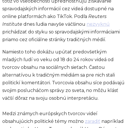
totiž vo všeobecnosti uprednostňujú získavanie
spravodajských informácií cez videá dostupné na
online platformách ako TikTok. Podľa
Reuters
Institute
dnes ľudia navyše väčšinou
nezvyknú
prichádzať do styku so spravodajskými informáciami
priamo cez oficiálne stránky tradičných médií.
Namiesto toho dokážu upútať predovšetkým
mladých ľudí vo veku od 18 do 24 rokov videá od
tvorcov obsahu na sociálnych sieťach. Častou
alternatívou k tradičným médiám sa pre nich stali
politickí komentátori. Tvorcovia obsahu síce podávajú
svojim poslucháčom správy zo sveta, no môžu klásť
väčší dôraz na svoju osobnú interpretáciu.
Medzi známych európskych tvorcov videí
obsahujúcich politické témy možno
zaradiť
napríklad