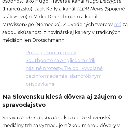
osobnosti ako Hugo Travers a kanál
Hugo Décrypte
(Francúzsko), Jack Kelly a kanál
TLDR News
(Spojené
kráľovstvo) či Mirko Drotschmann a kanál
MrWissen2go (Nemecko). Z uvedených tvorcov
má
za
sebou skúsenosti z novinárskej kariéry v tradičných
médiách len Drotschmann.
Po tragickom útoku v
Southporte sa Anglickom šírili
násilné protesty. Tie boli vyvolané
dezinformáciami a islamofóbnymi
príspevkami
Na Slovensku klesá dôvera aj záujem o
spravodajstvo
Správa
Reuters Institute
ukazuje, že slovenský
mediálny trh sa vyznačuje nízkou mierou dôvery v