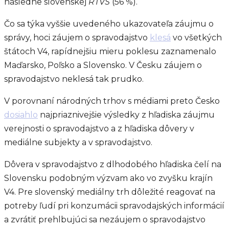
následne slovenskej
RTVS
(56 %).
Čo sa týka vyššie uvedeného ukazovateľa záujmu o
správy, hoci záujem o spravodajstvo
klesá
vo všetkých
štátoch V4, rapídnejšiu mieru poklesu zaznamenalo
Maďarsko, Poľsko a Slovensko. V Česku záujem o
spravodajstvo neklesá tak prudko.
V porovnaní národných trhov s médiami preto Česko
dosiahlo
najpriaznivejšie výsledky z hľadiska záujmu
verejnosti o spravodajstvo a z hľadiska dôvery v
mediálne subjekty a v spravodajstvo.
Dôvera v spravodajstvo z dlhodobého hľadiska čelí na
Slovensku podobným výzvam ako vo zvyšku krajín
V4. Pre slovenský mediálny trh dôležité reagovať na
potreby ľudí pri konzumácii spravodajských informácií
a zvrátiť prehlbujúci sa nezáujem o spravodajstvo