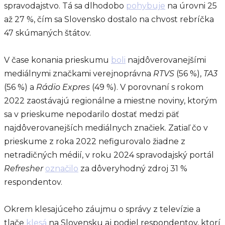
spravodajstvo. Tá sa dlhodobo
pohybuje
na úrovni 25
až 27 %, čím sa Slovensko dostalo na chvost rebríčka
47 skúmaných štátov.
V čase konania prieskumu
boli
najdôverovanejšími
mediálnymi značkami verejnoprávna
RTVS
(56 %),
TA3
(56 %) a
Rádio Expres
(49 %). V porovnaní s rokom
2022 zaostávajú regionálne a miestne noviny, ktorým
sa v prieskume nepodarilo dostať medzi päť
najdôverovanejších mediálnych značiek. Zatiaľ čo v
prieskume z roka 2022 nefigurovalo žiadne z
netradičných médií, v roku 2024 spravodajský portál
Refresher
označilo
za dôveryhodný zdroj 31 %
respondentov.
Okrem klesajúceho záujmu o správy z televízie a
tlače
klesá
na Slovensku aj podiel respondentov, ktorí