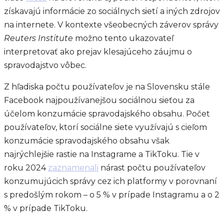
získavajú informácie zo sociálnych sietí a iných zdrojov
na internete. V kontexte všeobecných záverov správy
Reuters Institute
možno tento ukazovateľ
interpretovať ako prejav klesajúceho záujmu o
spravodajstvo vôbec.
Z hľadiska počtu používateľov je na Slovensku stále
Facebook najpoužívanejšou sociálnou sieťou za
účelom konzumácie spravodajského obsahu. Počet
používateľov, ktorí sociálne siete využívajú s cieľom
konzumácie spravodajského obsahu však
najrýchlejšie rastie na Instagrame a TikToku. Tie v
roku 2024
zaznamenali
nárast počtu používateľov
konzumujúcich správy cez ich platformy v porovnaní
s predošlým rokom – o 5 % v prípade Instagramu a o 2
% v prípade TikToku.