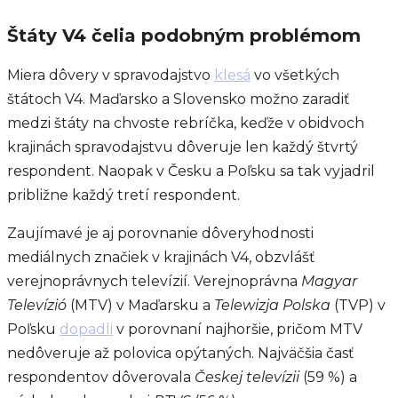
Štáty V4 čelia podobným problémom
Miera dôvery v spravodajstvo
klesá
vo všetkých
štátoch V4. Maďarsko a Slovensko možno zaradiť
medzi štáty na chvoste rebríčka, keďže v obidvoch
krajinách spravodajstvu dôveruje len každý štvrtý
respondent. Naopak v Česku a Poľsku sa tak vyjadril
približne každý tretí respondent.
Zaujímavé je aj porovnanie dôveryhodnosti
mediálnych značiek v krajinách V4, obzvlášť
verejnoprávnych televízií. Verejnoprávna
Magyar
Televízió
(MTV) v Maďarsku a
Telewizja Polska
(TVP) v
Poľsku
dopadli
v porovnaní najhoršie, pričom MTV
nedôveruje až polovica opýtaných. Najväčšia časť
respondentov dôverovala
Českej televízii
(59 %) a