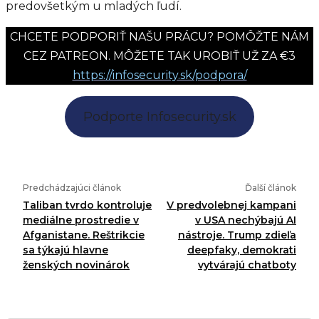
predovšetkým u mladých ľudí.
CHCETE PODPORIŤ NAŠU PRÁCU? POMÔŽTE NÁM
CEZ PATREON. MÔŽETE TAK UROBIŤ UŽ ZA €3
https://infosecurity.sk/podpora/
Podporte Infosecurity.sk
Predchádzajúci článok
Ďalší článok
Taliban tvrdo kontroluje
V predvolebnej kampani
mediálne prostredie v
v USA nechýbajú AI
Afganistane. Reštrikcie
nástroje. Trump zdieľa
sa týkajú hlavne
deepfaky, demokrati
ženských novinárok
vytvárajú chatboty