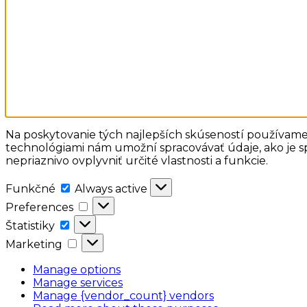
Na poskytovanie tých najlepších skúseností používame 
technológiami nám umožní spracovávať údaje, ako je sp
nepriaznivo ovplyvniť určité vlastnosti a funkcie.
Funkčné
Funkčné
Always active
Preferences
Preferences
Štatistiky
Štatistiky
Marketing
Marketing
Manage options
Manage services
Manage {vendor_count} vendors