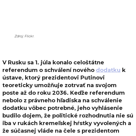
Zdroj: Flickr.
V Rusku sa 1. júla konalo celoštátne
referendum o schválení nového
dodatku
k
ústave, ktorý prezidentovi Putinovi
teoreticky umožňuje zotrvať na svojom
poste až do roku 2036. Keďže referendum
nebolo z právneho hľadiska na schválenie
dodatku vôbec potrebné, jeho vyhlásenie
budilo dojem, že politické rozhodnutia nie sú
iba v rukách kremeľskej hŕstky vyvolených a
že súčasnej vláde na čele s prezidentom