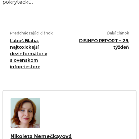
pokryteckú.
Predchádzajúci článok
Ďalší článok
Ľuboš Blaha,
DISINFO REPORT – 29.
najtoxickejší
týždeň
dezinformátor v
slovenskom
infopriestore
Nikoleta Nemečkayová