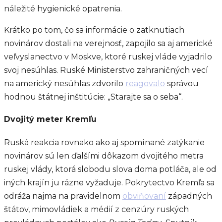
náležité hygienické opatrenia.
Krátko po tom, čo sa informácie o zatknutiach
novinárov dostali na verejnosť, zapojilo sa aj americké
veľvyslanectvo v Moskve, ktoré ruskej vláde vyjadrilo
svoj nesúhlas. Ruské Ministerstvo zahraničných vecí
na americký nesúhlas zdvorilo
reagovalo
správou
hodnou štátnej inštitúcie: „Starajte sa o seba“.
Dvojitý meter Kremľu
Ruská reakcia rovnako ako aj spomínané zatýkanie
novinárov sú len ďalšími dôkazom dvojitého metra
ruskej vlády, ktorá slobodu slova doma potláča, ale od
iných krajín ju rázne vyžaduje. Pokrytectvo Kremľa sa
odráža najmä na pravidelnom
obviňovaní
západných
štátov, mimovládiek a médií z cenzúry ruských