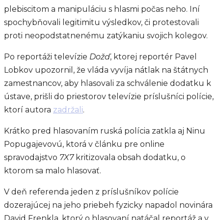
plebiscitom a manipuláciu s hlasmi počas neho. Iní
spochybňovali legitimitu výsledkov, či protestovali
proti neopodstatnenému zatýkaniu svojich kolegov.
Po reportáži televízie
Dožď
, ktorej reportér Pavel
Lobkov upozornil, že vláda vyvíja nátlak na štátnych
zamestnancov, aby hlasovali za schválenie dodatku k
ústave, prišli do priestorov televízie príslušníci polície,
ktorí autora
zadržali
.
Krátko pred hlasovaním ruská polícia zatkla aj Ninu
Popugajevovú, ktorá v článku pre online
spravodajstvo
7X7
kritizovala obsah dodatku, o
ktorom sa malo hlasovať.
V deň referenda jeden z príslušníkov polície
dozerajúcej na jeho priebeh fyzicky napadol novinára
David Frenkla, ktorý o hlasovaní natáčal reportáž a v