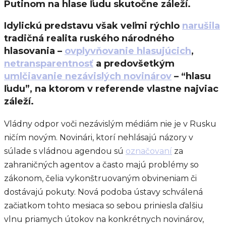
Putinom na hlase ľudu skutočne záleží.
Idylickú predstavu však veľmi rýchlo
narušila
tradičná realita ruského národného
hlasovania –
ovplyvňovanie hlasujúcich
,
netransparentnosť
a predovšetkým
umlčiavanie nezávislých novinárov
– “hlasu
ľudu”, na ktorom v referende vlastne najviac
záleží.
Vládny odpor voči nezávislým médiám nie je v Rusku
ničím novým. Novinári, ktorí nehlásajú názory v
súlade s vládnou agendou sú
označovaní
za
zahraničných agentov a často majú problémy so
zákonom, čelia vykonštruovaným obvineniam či
dostávajú pokuty. Nová podoba ústavy schválená
začiatkom tohto mesiaca so sebou priniesla ďalšiu
vlnu priamych útokov na konkrétnych novinárov,