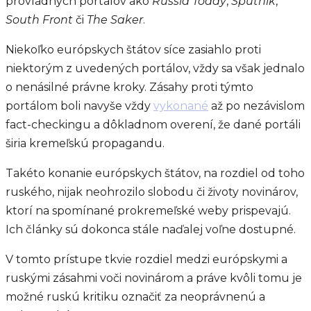
provládnych portálov ako
Russia Today
,
Sputnik
,
South Front
či
The Saker
.
Niekoľko európskych štátov síce zasiahlo proti
niektorým z uvedených portálov, vždy sa však jednalo
o nenásilné právne kroky. Zásahy proti týmto
portálom boli navyše vždy
vykonané
až po nezávislom
fact-checkingu a dôkladnom overení, že dané portáli
širia kremeľskú propagandu.
Takéto konanie európskych štátov, na rozdiel od toho
ruského, nijak neohrozilo slobodu či životy novinárov,
ktorí na spomínané prokremeľské weby prispevajú.
Ich články sú dokonca stále naďalej voľne dostupné.
V tomto prístupe tkvie rozdiel medzi európskymi a
ruskými zásahmi voči novinárom a práve kvôli tomu je
možné ruskú kritiku označiť za neoprávnenú a