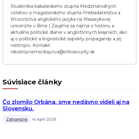
Študentka bakalárskeho stupňa Medzinárodných
vzťahov a magisterského stupňa Prekladateľstva a
tlmočníctva anglického jazyka na Masarykovej
univerzite v Brne | Zaujíma sa najmä o históriu a
aktuálne politické dianie v anglofónnych krajinách, ako
aj o politické a lingvistické aspekty propagandy a jej
nástrojov. Kontakt:
nikoleta.nemeckayova@infosecurity.sk
Súvisiace články
Čo zlomilo Orbána, sme nedávno videli aj na
Slovensku.
Zahraničné
14 April 2026