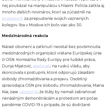
nej poukázal na manipuláciu s hlasmi. Polícia zatkla aj
mnoho ďalších novinárov, ktorí sa zúčastnili na
protestoch
za prepustenie svojich väznených
kolegov. Iba v Moskve ich bolo viac ako 30.
Medzinárodná reakcia
Nárast obvinení a zatknutí neostal bez povšimnutia
medzinárodných organizácií vrátane Európskej únie
či OSN. Komisárka Rady Európy pre ľudské práva,
Dunja Mijatović,
apelovala
na ruskú vládu, aby
skoncovala s postupmi, ktoré odporujú zásadám
slobody zhromažďovania a prejavu. Osobitný
spravodajca OSN pre slobodu zhromažďovania, Maina
Kiai, zase
upozornil
, že štáty by nemali zabraňovať
nenásilným demonštráciám a protestom ani počas
pandémie COVID-19 v prípade, že sú dodržané