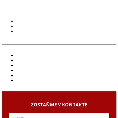
PODMIENKY POUŽÍVANIA
COOKIES
GDPR
ČLÁNKY
PROJEKTY
PODCAST
ARCHÍV
O NÁS/ABOUT US
PODCAST GUESTS
ZOSTAŇME V KONTAKTE