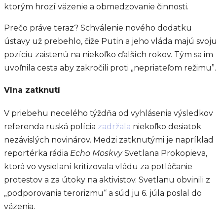
ktorým hrozí väzenie a obmedzovanie činnosti.
Prečo práve teraz? Schválenie nového dodatku
ústavy už prebehlo, čiže Putin a jeho vláda majú svoju
pozíciu zaistenú na niekoľko ďalších rokov. Tým sa im
uvoľnila cesta aby zakročili proti „nepriateľom režimu”.
Vlna zatknutí
V priebehu necelého týždňa od vyhlásenia výsledkov
referenda ruská polícia
zadržala
niekoľko desiatok
nezávislých novinárov. Medzi zatknutými je napríklad
reportérka rádia
Echo Moskvy
Svetlana Prokopieva,
ktorá vo vysielaní kritizovala vládu za potláčanie
protestov a za útoky na aktivistov. Svetlanu obvinili z
„podporovania terorizmu“ a súd ju 6. júla poslal do
väzenia.