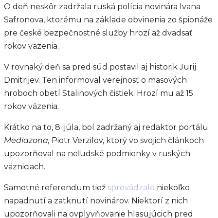
O deň neskôr zadržala ruská polícia novinára Ivana
Safronova, ktorému na základe obvinenia zo špionáže
pre české bezpečnostné služby hrozí až dvadsať
rokov väzenia.
V rovnaký deň sa pred súd postavil aj historik Jurij
Dmitrijev. Ten informoval verejnosť o masových
hroboch obetí Stalinových čistiek. Hrozí mu až 15
rokov väzenia.
Krátko na to, 8. júla, bol zadržaný aj redaktor portálu
Mediazona,
Piotr Verzilov, ktorý vo svojich článkoch
upozorňoval na neľudské podmienky v ruských
väzniciach.
Samotné referendum tiež
sprevádzalo
niekoľko
napadnutí a zatknutí novinárov. Niektorí z nich
upozorňovali na ovplyvňovanie hlasujúcich pred