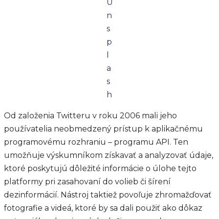
U
n
s
p
l
a
s
h
Od založenia Twitteru v roku 2006 mali jeho
používatelia neobmedzený prístup k aplikačnému
programovému rozhraniu – programu API. Ten
umožňuje výskumníkom získavať a analyzovať údaje,
ktoré poskytujú dôležité informácie o úlohe tejto
platformy pri zasahovaní do volieb či šírení
dezinformácií. Nástroj taktiež povoľuje zhromažďovať
fotografie a videá, ktoré by sa dali použiť ako dôkaz