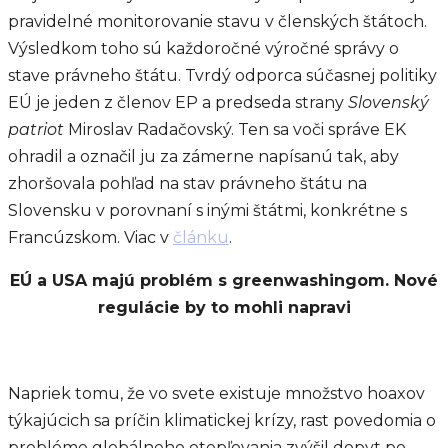
pravidelné monitorovanie stavu v členských štátoch.
Výsledkom toho sú každoročné výročné správy o
stave právneho štátu. Tvrdý odporca súčasnej politiky
EÚ je jeden z členov EP a predseda strany
Slovenský
patriot
Miroslav Radačovský. Ten sa voči správe EK
ohradil a označil ju za zámerne napísanú tak, aby
zhoršovala pohľad na stav právneho štátu na
Slovensku v porovnaní s inými štátmi, konkrétne s
Francúzskom. Viac v
článku
.
EÚ a USA majú problém s greenwashingom. Nové
regulácie by to mohli napravi
Napriek tomu, že vo svete existuje množstvo hoaxov
týkajúcich sa príčin klimatickej krízy, rast povedomia o
probléme globálneho otepľovania zvýšil dopyt po