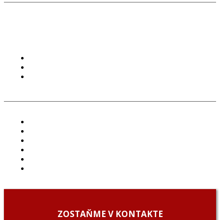
PODMIENKY POUŽÍVANIA
COOKIES
GDPR
ČLÁNKY
PROJEKTY
PODCAST
ARCHÍV
O NÁS/ABOUT US
PODCAST GUESTS
ZOSTAŇME V KONTAKTE