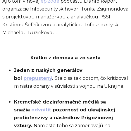
Aj o tom v novej
epizóde
podcastu Disinfo Report
organizácie Infosecurity.sk hovorí Tonka Zsigmondová
s projektovou manažérkou a analytičkou PSSI
Kristínou Šefčíkovou a analytičkou Infosecurity.sk
Michaelou Ružičkovou.
Krátko z domova a zo sveta
Jeden z ruských generálov
bol
prepustený
.
Stalo sa tak potom, čo kritizoval
ministra obrany v súvislosti s vojnou na Ukrajine.
Kremeľské dezinformačné médiá sa
snažia
odvrátiť
pozornosť od ukrajinskej
protiofenzívy a následkov Prigožinovej
vzbury.
Namiesto toho sa zameriavajú na