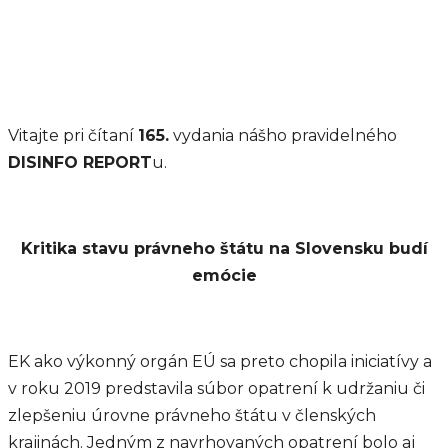
Vitajte pri čítaní
165.
vydania nášho pravidelného
DISINFO REPORT
u.
Kritika stavu právneho štátu na Slovensku budí
emócie
EK ako výkonný orgán EÚ sa preto chopila iniciatívy a
v roku 2019 predstavila súbor opatrení k udržaniu či
zlepšeniu úrovne právneho štátu v členských
krajinách. Jedným z navrhovaných opatrení bolo aj