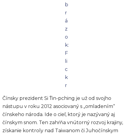
b
r
á
z
o
k:
F
li
c
k
r
Čínsky prezident Si Ťin-pching je už od svojho
nástupu v roku 2012 asociovaný s „omladením“
čínskeho národa. Ide o cieľ, ktorý je nazývaný aj
čínskym snom. Ten zahŕňa vnútorný rozvoj krajiny,
získanie kontroly nad Taiwanom či Juhočínskym