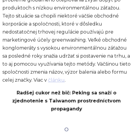
produktoch s nízkou environmentálnou záťažou.
Tejto situácie sa chopili niektoré väčšie obchodné
korporácie a spoločnosti, ktoré v dôsledku
nedostatočnej trhovej regulácie používajú pre
marketingové účely greenwashing. Veľké obchodné
konglomeráty s vysokou environmentálnou záťažou
sa posledné roky snažia udržať si postavenie na trhu, a
to aj pomocou využívania tejto metódy. Väčšinou tieto
spoločnosti zmenia názov, výzor balenia alebo formu
celej značky. Viac v
článku
.
Radšej cukor než bič: Peking sa snaží o
zjednotenie s Taiwanom prostredníctvom
propagandy
O