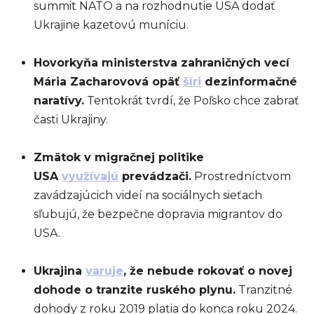
summit NATO a na rozhodnutie USA dodať
Ukrajine kazetovú muníciu.
Hovorkyňa ministerstva zahraničných vecí
Mária Zacharovová opäť
šíri
dezinformačné
naratívy.
Tentokrát tvrdí, že Poľsko chce zabrať
časti Ukrajiny.
Zmätok v migračnej politike
USA
využívajú
prevádzači.
Prostredníctvom
zavádzajúcich videí na sociálnych sieťach
sľubujú, že bezpečne dopravia migrantov do
USA.
Ukrajina
varuje
, že nebude rokovať o novej
dohode o tranzite ruského plynu.
Tranzitné
dohody z roku 2019 platia do konca roku 2024.