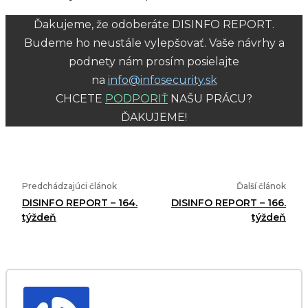
Ďakujeme, že odoberáte DISINFO REPORT.
Budeme ho neustále vylepšovať. Vaše návrhy a
podnety nám prosím posielajte
na
info@infosecurity.sk
CHCETE
PODPORIŤ
NAŠU PRÁCU?
ĎAKUJEME!
Predchádzajúci článok
Ďalší článok
DISINFO REPORT – 164.
DISINFO REPORT – 166.
týždeň
týždeň