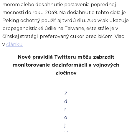
morom alebo dosiahnutie postavenia poprednej
mocnosti do roku 2049. Na dosiahnutie tohto cieľa je
Peking ochotný použiť aj tvrdú silu. Ako však ukazuje
propagandistické úsilie na Taiwane, ešte stále je v
čínskej stratégii preferovaný cukor pred bičom. Viac
v
článku
.
Nové pravidlá Twitteru môžu zabrzdiť
monitorovanie dezinformácií a vojnových
zločinov
Z
d
r
o
j: