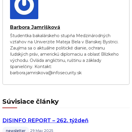
Barbora Jamrišková
Študentka bakalárskeho stupňa Medzinárodných
vzťahov na Univerzite Mateja Bela v Banskej Bystrici.
Zaujíma sa o aktuálne politické dianie, ochranu
ľudských práv, americkú diplomaciu a oblasť Blízkeho
východu. Ovláda angličtinu, ruštinu a základy
španielčiny. Kontakt:
barbora.jamriskova@infosecurity.sk
Súvisiace články
DISINFO REPORT – 262. týždeň
newsletter
29 May 2025