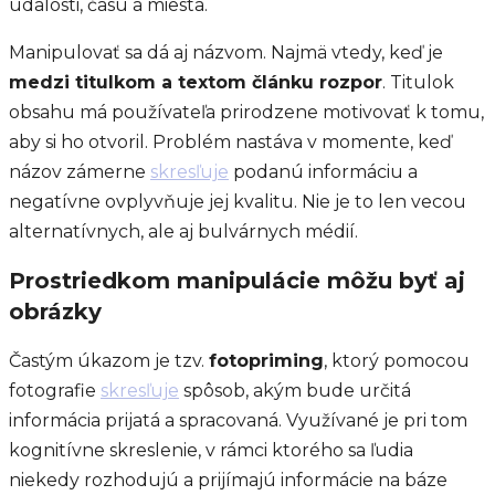
udalosti, času a miesta.
Manipulovať sa dá aj názvom. Najmä vtedy, keď je
medzi titulkom a textom článku rozpor
. Titulok
obsahu má používateľa prirodzene motivovať k tomu,
aby si ho otvoril. Problém nastáva v momente, keď
názov zámerne
skresľuje
podanú informáciu a
negatívne ovplyvňuje jej kvalitu. Nie je to len vecou
alternatívnych, ale aj bulvárnych médií.
Prostriedkom manipulácie môžu byť aj
obrázky
Častým úkazom je tzv.
fotopriming
, ktorý pomocou
fotografie
skresľuje
spôsob, akým bude určitá
informácia prijatá a spracovaná. Využívané je pri tom
kognitívne skreslenie, v rámci ktorého sa ľudia
niekedy rozhodujú a prijímajú informácie na báze