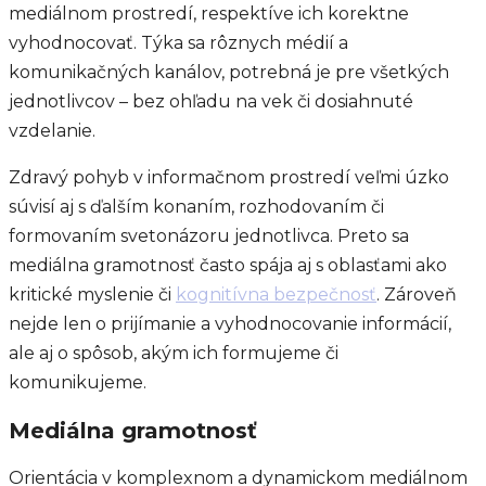
mediálnom prostredí, respektíve ich korektne
vyhodnocovať. Týka sa rôznych médií a
komunikačných kanálov, potrebná je pre všetkých
jednotlivcov – bez ohľadu na vek či dosiahnuté
vzdelanie.
Zdravý pohyb v informačnom prostredí veľmi úzko
súvisí aj s ďalším konaním, rozhodovaním či
formovaním svetonázoru jednotlivca. Preto sa
mediálna gramotnosť často spája aj s oblasťami ako
kritické myslenie či
kognitívna bezpečnosť
. Zároveň
nejde len o prijímanie a vyhodnocovanie informácií,
ale aj o spôsob, akým ich formujeme či
komunikujeme.
Mediálna gramotnosť
Orientácia v komplexnom a dynamickom mediálnom