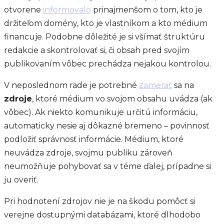
otvorene
informovalo
prinajmenšom o tom, kto je
držiteľom domény, kto je vlastníkom a kto médium
financuje. Podobne dôležité je si všímať štruktúru
redakcie a skontrolovať si, či obsah pred svojím
publikovaním vôbec prechádza nejakou kontrolou.
V neposlednom rade je potrebné
zamerať
sa na
zdroje
, ktoré médium vo svojom obsahu uvádza (ak
vôbec). Ak niekto komunikuje určitú informáciu,
automaticky nesie aj dôkazné bremeno – povinnosť
podložiť správnosť informácie. Médium, ktoré
neuvádza zdroje, svojmu publiku zároveň
neumožňuje pohybovať sa v téme ďalej, prípadne si
ju overiť.
Pri hodnotení zdrojov nie je na škodu pomôcť si
verejne dostupnými databázami, ktoré dlhodobo