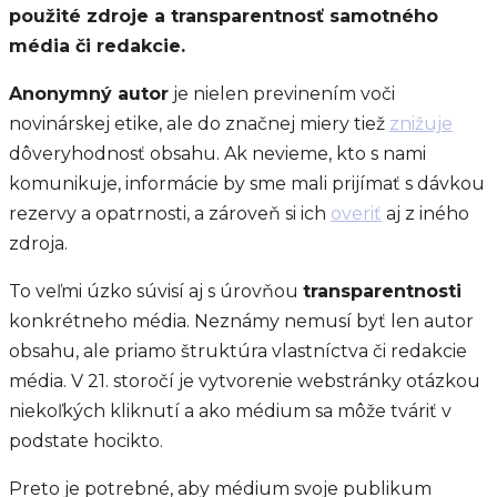
použité zdroje a transparentnosť samotného
média či redakcie.
Anonymný autor
je nielen previnením voči
novinárskej etike, ale do značnej miery tiež
znižuje
dôveryhodnosť obsahu. Ak nevieme, kto s nami
komunikuje, informácie by sme mali prijímať s dávkou
rezervy a opatrnosti, a zároveň si ich
overiť
aj z iného
zdroja.
To veľmi úzko súvisí aj s úrovňou
transparentnosti
konkrétneho média. Neznámy nemusí byť len autor
obsahu, ale priamo štruktúra vlastníctva či redakcie
média. V 21. storočí je vytvorenie webstránky otázkou
niekoľkých kliknutí a ako médium sa môže tváriť v
podstate hocikto.
Preto je potrebné, aby médium svoje publikum