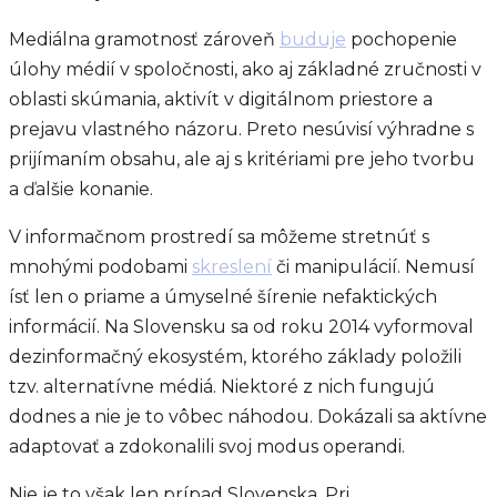
Mediálna gramotnosť zároveň
buduje
pochopenie
úlohy médií v spoločnosti, ako aj základné zručnosti v
oblasti skúmania, aktivít v digitálnom priestore a
prejavu vlastného názoru. Preto nesúvisí výhradne s
prijímaním obsahu, ale aj s kritériami pre jeho tvorbu
a ďalšie konanie.
V informačnom prostredí sa môžeme stretnúť s
mnohými podobami
skreslení
či manipulácií. Nemusí
ísť len o priame a úmyselné šírenie nefaktických
informácií. Na Slovensku sa od roku 2014 vyformoval
dezinformačný ekosystém, ktorého základy položili
tzv. alternatívne médiá. Niektoré z nich fungujú
dodnes a nie je to vôbec náhodou. Dokázali sa aktívne
adaptovať a zdokonalili svoj modus operandi.
Nie je to však len prípad Slovenska. Pri