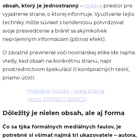
obsah, ktorý je jednostranný
–
nedáva
priestor pre
vyjadrenie strane, o ktorej informuje. Využívanie tejto
techniky môže súvisieť s tendenciou potvrdzovať
svoje presvedčenie a brániť sa akýmkoľvek
nepríjemným informáciám (pštrosí efekt).
O závažné previnenie voči novinárskej etike ide najmä
vtedy, keď obsah na konkrétnu stranu, napr.
prostredníctvom špekulácií či konšpiračných teórií,
priamo útočí.
Hybridné hrozby – stará známa
výzva (DISINFO BASICS)
Dôležitý je nielen obsah, ale aj forma
Čo sa týka formálnych mediálnych faulov, je
potrebné si všímať najmä tri ukazovatele – autora,