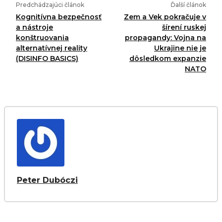
Predchádzajúci článok
Ďalší článok
Kognitívna bezpečnosť
Zem a Vek pokračuje v
a nástroje
šírení ruskej
konštruovania
propagandy: Vojna na
alternatívnej reality
Ukrajine nie je
(DISINFO BASICS)
dôsledkom expanzie
NATO
Peter Dubóczi