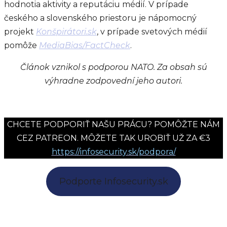
hodnotia aktivity a reputáciu médií. V prípade
českého a slovenského priestoru je nápomocný
projekt
Konšpirátori.sk
, v prípade svetových médií
pomôže
MediaBias/FactCheck
.
Článok vznikol s podporou NATO. Za obsah sú
výhradne zodpovední jeho autori.
CHCETE PODPORIŤ NAŠU PRÁCU? POMÔŽTE NÁM
CEZ PATREON. MÔŽETE TAK UROBIŤ UŽ ZA €3
https://infosecurity.sk/podpora/
Podporte Infosecurity.sk