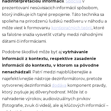
nadinterpretáciou informácií
.
Spočíva
v
prezentovaní nesúvisiacich informácií spôsobom,
ktorý indikuje ich tajné prepojenie. Táto technika sa
spolieha na prirodzenú ľudskú nedôveru v náhodu a
môže viesť k formovaniu
konšpiračných teórií
, ktoré
sa falošne snažia vysvetliť vzťahy medzi náhodnými
dátami či informáciami.
Podobne škodlivé môže byť aj
vytrhávanie
informácií z kontextu, respektíve zasadenie
informácií do kontextu, v ktorom sa pôvodne
nenachádzali
. Patrí medzi najobľúbenejšie a
najefektívnejšie nástroje dezinformátorov, pretože
vytvorenej dezinformácii
dodáva
komponent pravdy,
ktorý zvyšuje jej dôveryhodnosť. Môže ísť o
nahradenie výrokov, audiovizuálnych prvkov
(fotografie, zvuk či videá), ale aj kľúčových informácií –