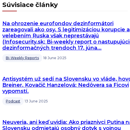
Súvisiace články
Na ohrozenie eurofondov dezinformátori
zareagovali ako osy. S legitimizáciou korupcie a
velebením Ruska však neprestávajú
(Infosecurity.sk: Bi-weekly report o nastupujúc
dezinformačných trendoch 17. júna...
Bi-Weekly Reports
18 June 2025
Antisystém už sedí na Slovensku vo vláde, hovo
Breiner. Kovačič Hanzelová: Nedôvera sa Ficovi
vypomstí.
Podcast
13 June 2025
Neuveria, ani keď uvidia: Ako priaznivci Putina n
Slovensku odmietajú osobný dotyk s vojnou