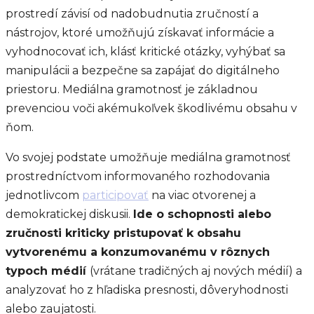
prostredí závisí od nadobudnutia zručností a
nástrojov, ktoré umožňujú získavať informácie a
vyhodnocovať ich, klásť kritické otázky, vyhýbať sa
manipulácii a bezpečne sa zapájať do digitálneho
priestoru. Mediálna gramotnosť je základnou
prevenciou voči akémukoľvek škodlivému obsahu v
ňom.
Vo svojej podstate umožňuje mediálna gramotnosť
prostredníctvom informovaného rozhodovania
jednotlivcom
participovať
na viac otvorenej a
demokratickej diskusii.
Ide o schopnosti alebo
zručnosti kriticky pristupovať k obsahu
vytvorenému a konzumovanému v rôznych
typoch médií
(vrátane tradičných aj nových médií) a
analyzovať ho z hľadiska presnosti, dôveryhodnosti
alebo zaujatosti.