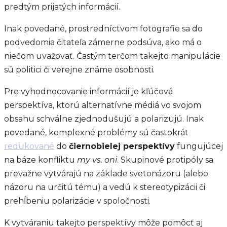
predtým prijatých informácií.
Inak povedané, prostredníctvom fotografie sa do
podvedomia čitateľa zámerne podsúva, ako má o
niečom uvažovať. Častým terčom takejto manipulácie
sú politici či verejne známe osobnosti.
Pre vyhodnocovanie informácií je kľúčová
perspektíva, ktorú alternatívne médiá vo svojom
obsahu schválne zjednodušujú a polarizujú. Inak
povedané, komplexné problémy sú častokrát
redukované
do
čiernobielej perspektívy
fungujúcej
na báze konfliktu
my vs. oni
. Skupinové protipóly sa
prevažne vytvárajú na základe svetonázoru (alebo
názoru na určitú tému) a vedú k stereotypizácii či
prehĺbeniu polarizácie v spoločnosti.
K vytváraniu takejto perspektívy môže pomôcť aj