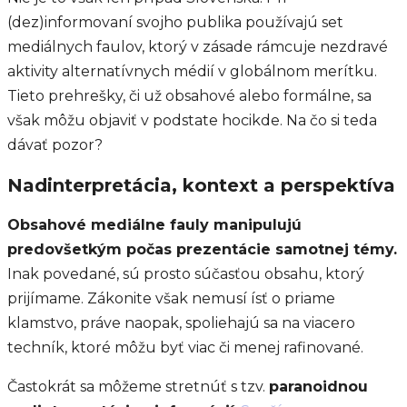
(dez)informovaní svojho publika používajú set
mediálnych faulov, ktorý v zásade rámcuje nezdravé
aktivity alternatívnych médií v globálnom merítku.
Tieto prehrešky, či už obsahové alebo formálne, sa
však môžu objaviť v podstate hocikde. Na čo si teda
dávať pozor?
Nadinterpretácia, kontext a perspektíva
Obsahové mediálne fauly manipulujú
predovšetkým počas prezentácie samotnej témy.
Inak povedané, sú prosto súčasťou obsahu, ktorý
prijímame. Zákonite však nemusí ísť o priame
klamstvo, práve naopak, spoliehajú sa na viacero
techník, ktoré môžu byť viac či menej rafinované.
Častokrát sa môžeme stretnúť s tzv.
paranoidnou