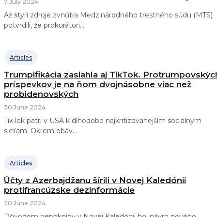
7 July 2024
Až štyri zdroje zvnútra Medzinárodného trestného súdu (MTS)
potvrdili, že prokurátori...
Articles
Trumpifikácia zasiahla aj TikTok. Protrumpovskýc
príspevkov je na ňom dvojnásobne viac než
probidenovských
30 June 2024
TikTok patrí v USA k dlhodobo najkritizovanejším sociálnym
sieťam. Okrem obáv...
Articles
Účty z Azerbajdžanu šírili v Novej Kaledónii
protifrancúzske dezinformácie
20 June 2024
Dôvodom nepokojov v Novej Kaledónii bol návrh nového