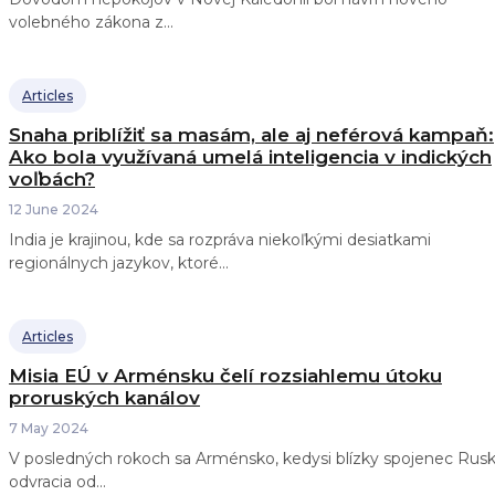
volebného zákona z...
Articles
Snaha priblížiť sa masám, ale aj neférová kampaň:
Ako bola využívaná umelá inteligencia v indických
voľbách?
12 June 2024
India je krajinou, kde sa rozpráva niekoľkými desiatkami
regionálnych jazykov, ktoré...
Articles
Misia EÚ v Arménsku čelí rozsiahlemu útoku
proruských kanálov
7 May 2024
V posledných rokoch sa Arménsko, kedysi blízky spojenec Rusk
odvracia od...