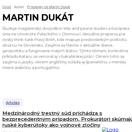
Úvod
Autori
Príspevky od Martin Dukát
MARTIN DUKÁT
Študuje magisterský dvojodbor War and peace studies a Európska
únia na Univerzite Palackého v Olomouci. Aktuálne prispieva pre
český think-tank Pravý Břeh, kde mapuje predovšetkým politickú
situáciu na Slovensku. Zaujíma sa hlavne o aktuálne dianie,
geopolitiku a fungovanie malých štátov. Týmto témam, konkrétne
príkladu Kataru, sa venoval aj v bakalárskej práci. Okrem toho sa
zaujíma o jazyky, okrem angličtiny ovláda aj španielčinu, v menšej
miere arabčinu a portugalčinu.
Articles
Medzinárodný trestný súd prichádza s
bezprecedentným prípadom. Prokurátori skúmaj
ruské kyberútoky ako vojnové zločiny