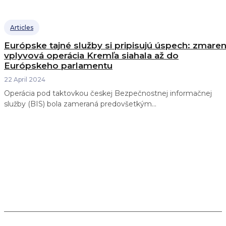
Articles
Európske tajné služby si pripisujú úspech: zmare
vplyvová operácia Kremľa siahala až do
Európskeho parlamentu
22 April 2024
Operácia pod taktovkou českej Bezpečnostnej informačnej
služby (BIS) bola zameraná predovšetkým...
Spájame žurnalistiku, analýzu a vzdelávanie a
pomáhame budovať odolnosť slovenskej spoločnosti
voči novým hrozbám a výzvam v meniacom sa
technologickom a geopolitickom prostredí.
Kontakt: info@infosecurity.sk