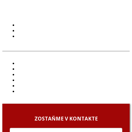
PODMIENKY POUŽÍVANIA
COOKIES
GDPR
ČLÁNKY
PROJEKTY
PODCAST
ARCHÍV
O NÁS/ABOUT US
PODCAST GUESTS
ZOSTAŇME V KONTAKTE