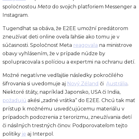
spoločnosťou
Meta
do svojich platforiem Messenger a
Instagram.
Tugendhat sa obáva, že E2EE umožní predátorom
zneužívať deti online oveľa ľahšie ako tomu je v
súčasnosti. Spoločnosť Meta
reagovala
na ministrove
obavy vyhlásením, že v prípade núdze by
spolupracovala s políciou a expertmi na ochranu detí.
Možné negatívne vedľajšie následky pokročilého
šifrovania si uvedomuje aj
Nový Zéland
či
Austrália
.
Niektoré štáty, napríklad Japonsko, USA či India,
požadujú
akési „zadné vrátka“ do E2EE. Chcú tak mať
prístup k možnému usvedčujúcemu materiálu v
prípadoch podozrenia z terorizmu, zneužívania detí
či násilných trestných činov. Podporovateľom tejto
politiky
je
aj Interpol.