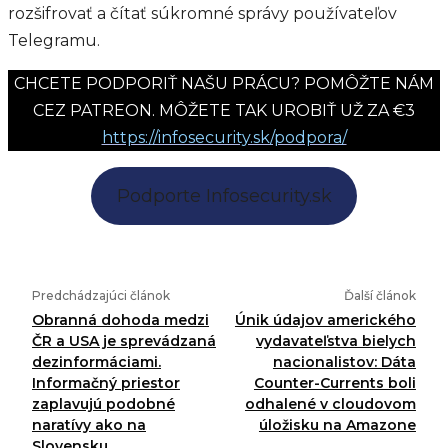
rozšifrovať a čítať súkromné správy používateľov
Telegramu.
CHCETE PODPORIŤ NAŠU PRÁCU? POMÔŽTE NÁM
CEZ PATREON. MÔŽETE TAK UROBIŤ UŽ ZA €3
https://infosecurity.sk/podpora/
Podporte Infosecurity.sk
Predchádzajúci článok
Ďalší článok
Obranná dohoda medzi
Únik údajov amerického
ČR a USA je sprevádzaná
vydavateľstva bielych
dezinformáciami.
nacionalistov: Dáta
Informačný priestor
Counter-Currents boli
zaplavujú podobné
odhalené v cloudovom
naratívy ako na
úložisku na Amazone
Slovensku