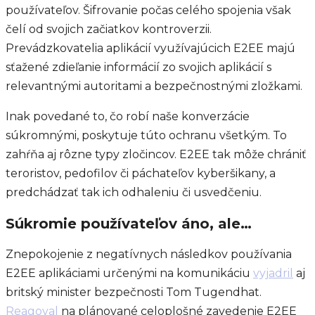
používateľov. Šifrovanie počas celého spojenia však
čelí od svojich začiatkov kontroverzii.
Prevádzkovatelia aplikácií využívajúcich E2EE majú
sťažené zdieľanie informácií zo svojich aplikácií s
relevantnými autoritami a bezpečnostnými zložkami.
Inak povedané to, čo robí naše konverzácie
súkromnými, poskytuje túto ochranu všetkým. To
zahŕňa aj rôzne typy zločincov. E2EE tak môže chrániť
teroristov, pedofilov či páchateľov kyberšikany, a
predchádzať tak ich odhaleniu či usvedčeniu.
Súkromie používateľov áno, ale…
Znepokojenie z negatívnych následkov používania
E2EE aplikáciami určenými na komunikáciu
vyjadril
aj
britský minister bezpečnosti Tom Tugendhat.
Reagoval
na plánované celoplošné zavedenie E2EE