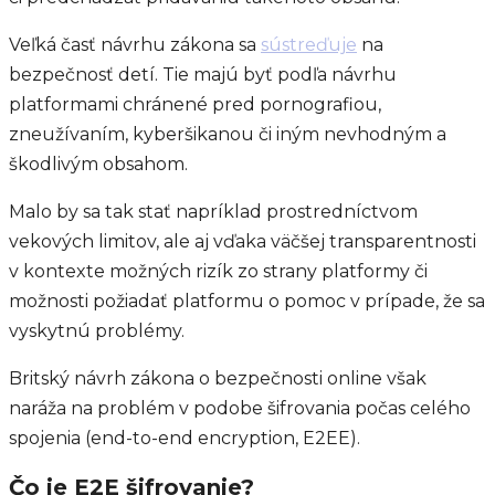
Veľká časť návrhu zákona sa
sústreďuje
na
bezpečnosť detí. Tie majú byť podľa návrhu
platformami chránené pred pornografiou,
zneužívaním, kyberšikanou či iným nevhodným a
škodlivým obsahom.
Malo by sa tak stať napríklad prostredníctvom
vekových limitov, ale aj vďaka väčšej transparentnosti
v kontexte možných rizík zo strany platformy či
možnosti požiadať platformu o pomoc v prípade, že sa
vyskytnú problémy.
Britský návrh zákona o bezpečnosti online však
naráža na problém v podobe šifrovania počas celého
spojenia (end-to-end encryption, E2EE).
Čo je E2E šifrovanie?