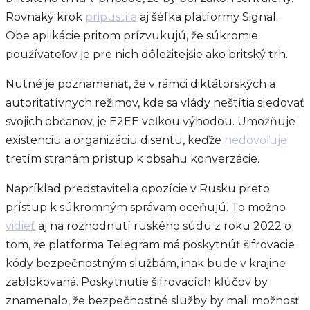
Rovnaký krok
pripustila
aj šéfka platformy Signal.
Obe aplikácie pritom prízvukujú, že súkromie
používateľov je pre nich dôležitejšie ako britský trh.
Nutné je poznamenať, že v rámci diktátorských a
autoritatívnych režimov, kde sa vlády neštítia sledovať
svojich občanov, je E2EE veľkou výhodou. Umožňuje
existenciu a organizáciu disentu, keďže
nedovoľuje
tretím stranám prístup k obsahu konverzácie.
Napríklad predstavitelia opozície v Rusku preto
prístup k súkromným správam oceňujú. To možno
vidieť
aj na rozhodnutí ruského súdu z roku 2022 o
tom, že platforma Telegram má poskytnúť šifrovacie
kódy bezpečnostným službám, inak bude v krajine
zablokovaná. Poskytnutie šifrovacích kľúčov by
znamenalo, že bezpečnostné služby by mali možnosť