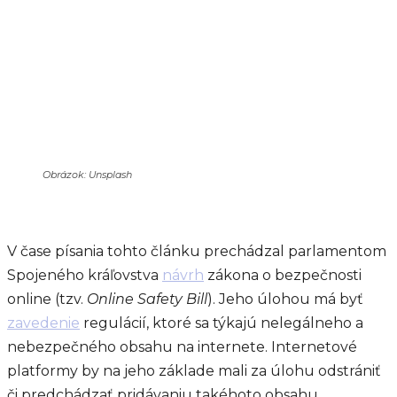
Obrázok: Unsplash
V čase písania tohto článku prechádzal parlamentom
Spojeného kráľovstva
návrh
zákona o bezpečnosti
online (tzv.
Online Safety Bill
). Jeho úlohou má byť
zavedenie
regulácií, ktoré sa týkajú nelegálneho a
nebezpečného obsahu na internete. Internetové
platformy by na jeho základe mali za úlohu odstrániť
či predchádzať pridávaniu takéhoto obsahu.