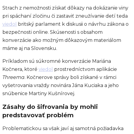
Strach z nemožnosti získať dôkazy na dokázanie viny
pri spáchaní zločinu či zastaviť zneužívanie detí teda
viedol
britský parlament k diskusii o návrhu zákona o
bezpečnosti online. Skúsenosti s obsahom
konverzácie ako možným dôkazovým materiálom
máme aj na Slovensku.
Príkladom sú súkromné konverzácie Mariána
Kočnera, ktoré
viedol
prostredníctvom aplikácie
Threema
. Kočnerove správy boli získané v rámci
vyšetrovania vraždy novinára Jána Kuciaka a jeho
snúbenice Martiny Kušnírovej.
Zásahy do šifrovania by mohli
predstavovať problém
Problematickou sa však javí aj samotná požiadavka