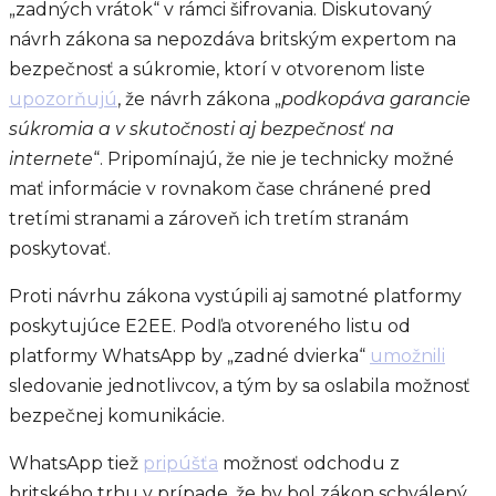
„zadných vrátok“ v rámci šifrovania. Diskutovaný
návrh zákona sa nepozdáva britským expertom na
bezpečnosť a súkromie, ktorí v otvorenom liste
upozorňujú
, že návrh zákona „
podkopáva garancie
súkromia a v skutočnosti aj bezpečnosť na
internete
“. Pripomínajú, že nie je technicky možné
mať informácie v rovnakom čase chránené pred
tretími stranami a zároveň ich tretím stranám
poskytovať.
Proti návrhu zákona vystúpili aj samotné platformy
poskytujúce E2EE. Podľa otvoreného listu od
platformy WhatsApp by „zadné dvierka“
umožnili
sledovanie jednotlivcov, a tým by sa oslabila možnosť
bezpečnej komunikácie.
WhatsApp tiež
pripúšťa
možnosť odchodu z
britského trhu v prípade, že by bol zákon schválený.