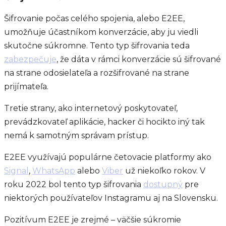
Šifrovanie počas celého spojenia, alebo E2EE,
umožňuje účastníkom konverzácie, aby ju viedli
skutočne súkromne. Tento typ šifrovania teda
zabezpečuje
, že dáta v rámci konverzácie sú šifrované
na strane odosielateľa a rozšifrované na strane
prijímateľa.
Tretie strany, ako internetový poskytovateľ,
prevádzkovateľ aplikácie, hacker či hocikto iný tak
nemá k samotným správam prístup.
E2EE využívajú populárne četovacie platformy ako
Signal
,
WhatsApp
alebo
Viber
už niekoľko rokov. V
roku 2022 bol tento typ šifrovania
dostupný
pre
niektorých používateľov Instagramu aj na Slovensku.
Pozitívum E2EE je zrejmé – väčšie súkromie