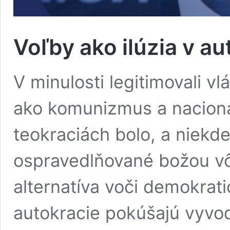
Voľby ako ilúzia v a
V minulosti legitimovali vl
ako komunizmus a naciona
teokraciách bolo, a niekde
ospravedlňované božou vô
alternatíva voči demokrat
autokracie pokúšajú vyvodi