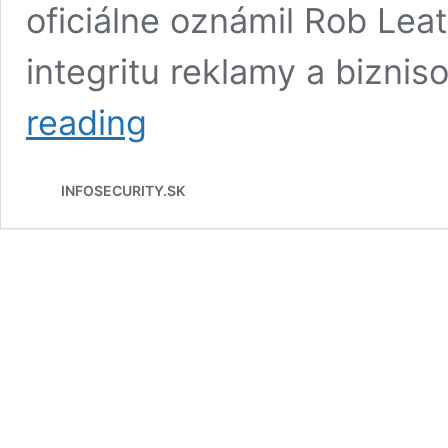
oficiálne oznámil Rob Leat
integritu reklamy a bizni
Facebook
reading
prisľúbil,
že
zruší
INFOSECURITY.SK
reklamy
na
ochranné
rúšky.
Dopadlo
to
ako
zvyčajne