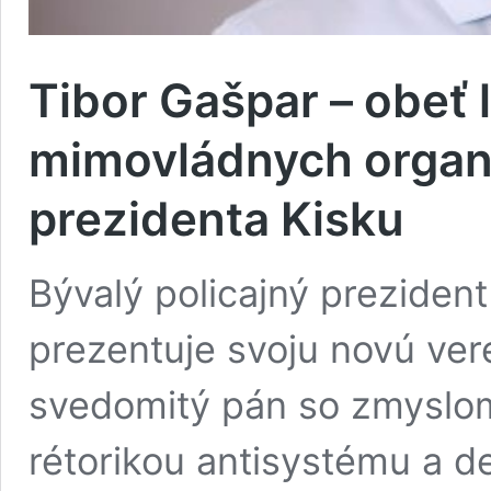
Tibor Gašpar – obeť 
mimovládnych organi
prezidenta Kisku
Bývalý policajný preziden
prezentuje svoju novú ve
svedomitý pán so zmyslom
rétorikou antisystému a d