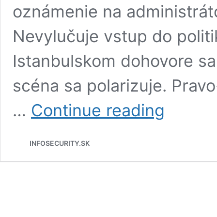
oznámenie na administrát
Nevylučuje vstup do polit
Istanbulskom dohovore sa 
scéna sa polarizuje. Prav
Tibor
…
Continue reading
Gašpar
–
obeť
INFOSECURITY.SK
liberálnych
médií,
mimovládnych
organizácií
a
bývalého
prezidenta
Kisku