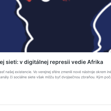
 sieti: v digitálnej represii vedie Afrika
ť našej existencie. Vo verejnej sfére zmenili nové nástroje okrem inéh
ály či sociálne siete však môžu byť dvojsečnou zbraňou. Kým počas 