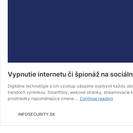
Vypnutie internetu či špionáž na sociálnej
Digitálne technológie a ich vzostup zásadne ovplyvnil každú oblas
trendoch výnimkou. Smartfóny, webové stránky, streamovacie kan
Vypnutie
prostriedky napomáhajúce zmene …
Continue reading
internetu
či
INFOSECURITY.SK
špionáž
na
sociálnej