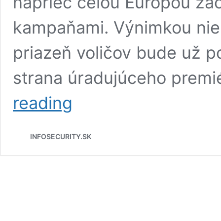
naprieč celou Európou zač
kampaňami. Výnimkou nie 
priazeň voličov bude už p
strana úradujúceho premi
Musíme
reading
obsadiť
Brusel,
hlása
INFOSECURITY.SK
Orbán.
V
Maďarsku
sa
začala
predvolebná
kampaň
do
Európskeho