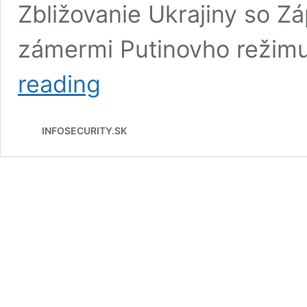
Zbližovanie Ukrajiny so Z
zámermi Putinovho režim
Kandidátsky
reading
status
Ukrajiny
ako
INFOSECURITY.SK
ďalší
tŕň
v
oku
Kremľa
￼