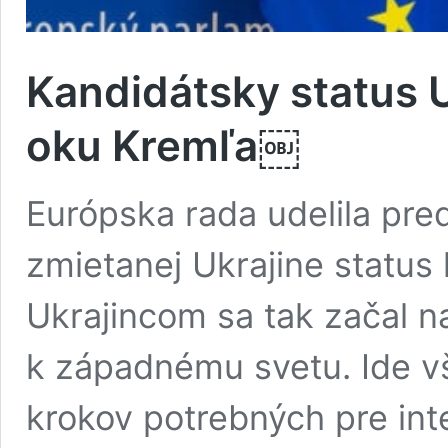
Kandidátsky status Uk
oku Kremľa￼
Európska rada udelila pre
zmietanej Ukrajine status
Ukrajincom sa tak začal nap
k západnému svetu. Ide v
krokov potrebných pre int