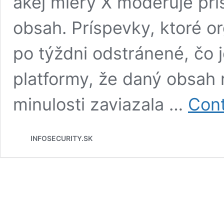
akej miery X moderuje pr
obsah. Príspevky, ktoré or
po týždni odstránené, čo j
platformy, že daný obsah 
minulosti zaviazala …
Cont
INFOSECURITY.SK