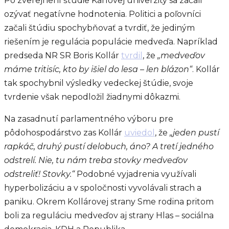
Po zverejnení štúdie Karlovej univerzity sa začali
ozývať negatívne hodnotenia. Politici a poľovníci
začali štúdiu spochybňovať a tvrdiť, že jediným
riešením je regulácia populácie medveďa. Napríklad
predseda NR SR Boris Kollár
tvrdil
, že
„medveďov
máme tritisíc, kto by išiel do lesa – len blázon“
. Kollár
tak spochybnil výsledky vedeckej štúdie, svoje
tvrdenie však nepodložil žiadnymi dôkazmi.
Na zasadnutí parlamentného výboru pre
pôdohospodárstvo zas Kollár
uviedol
, že
„jeden pustí
rapkáč, druhý pustí delobuch, áno? A tretí jedného
odstrelí. Nie, tu nám treba stovky medveďov
odstreliť! Stovky.“
Podobné vyjadrenia využívali
hyperbolizáciu a v spoločnosti vyvolávali strach a
paniku. Okrem Kollárovej strany Sme rodina pritom
boli za reguláciu medveďov aj strany Hlas – sociálna