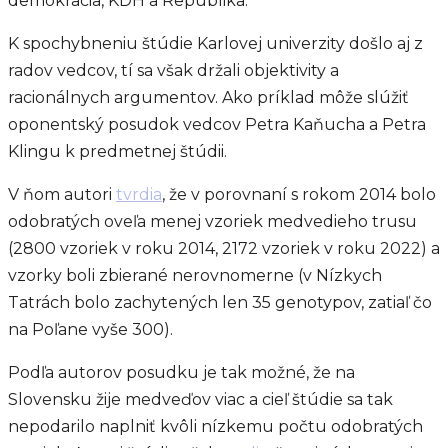
demokracia, KDH a Republika.
K spochybneniu štúdie Karlovej univerzity došlo aj z
radov vedcov, tí sa však držali objektivity a
racionálnych argumentov. Ako príklad môže slúžiť
oponentský posudok vedcov Petra Kaňucha a Petra
Klingu k predmetnej štúdii.
V ňom autori
tvrdia
, že v porovnaní s rokom 2014 bolo
odobratých oveľa menej vzoriek medvedieho trusu
(2800 vzoriek v roku 2014, 2172 vzoriek v roku 2022) a
vzorky boli zbierané nerovnomerne (v Nízkych
Tatrách bolo zachytených len 35 genotypov, zatiaľ čo
na Poľane vyše 300).
Podľa autorov posudku je tak možné, že na
Slovensku žije medveďov viac a cieľ štúdie sa tak
nepodarilo naplniť kvôli nízkemu počtu odobratých