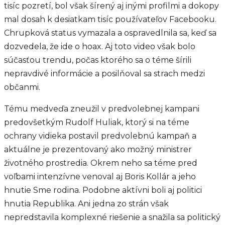
tisíc pozretí, bol však šírený aj inými profilmi a dokopy
mal dosah k desiatkam tisíc používateľov Facebooku.
Chrupková status vymazala a ospravedlnila sa, keď sa
dozvedela, že ide o hoax. Aj toto video však bolo
súčasťou trendu, počas ktorého sa o téme šírili
nepravdivé informácie a posilňoval sa strach medzi
občanmi.
Tému medveďa zneužil v predvolebnej kampani
predovšetkým Rudolf Huliak, ktorý si na téme
ochrany vidieka postavil predvolebnú kampaň a
aktuálne je prezentovaný ako možný ministrer
životného prostredia. Okrem neho sa téme pred
voľbami intenzívne venoval aj Boris Kollár a jeho
hnutie Sme rodina. Podobne aktívni boli aj politici
hnutia Republika. Ani jedna zo strán však
nepredstavila komplexné riešenie a snažila sa politický