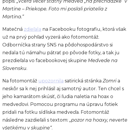
popis:
„Včera večer statný medveď „na prechádzke“ v
Martine – Priekope. Foto mi poslali priatelia z
Martina.“
Matečná
zdieľala
na Facebooku fotografiu, ktorá však
už na prvý pohľad vyzerá ako fotomontáž.
Odborníčka strany SNS na pôdohospodárstvo si
nedala tú námahu pátrať po pôvode fotky, a tak ju
prezdieľala vo facebookovej skupine
Medvede na
Slovensku
.
Na fotomontáž
upozornila
satirická stránka
Zomri
a
neskôr sa k nej prihlásil aj samotný autor. Ten chcel s
jeho kamarátom skúsiť, či ľudia naletia na hoax o
medveďovi. Pomocou programu na úpravu fotiek
pridali na fotku sídliska medveďa. Fotomontáž
následne zazdieľali s textom:
„pozor na hoaxy, neverte
všetkému v skupine“
.