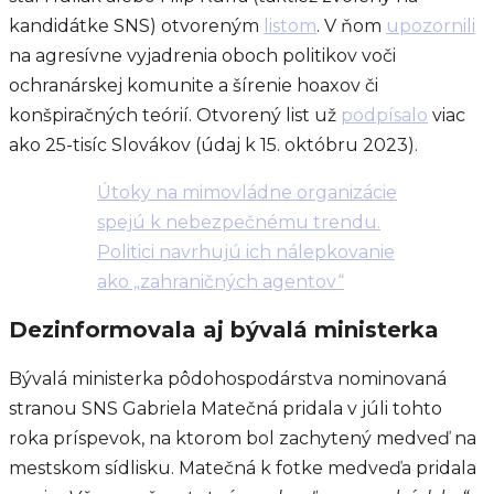
kandidátke SNS) otvoreným
listom
. V ňom
upozornili
na agresívne vyjadrenia oboch politikov voči
ochranárskej komunite a šírenie hoaxov či
konšpiračných teórií. Otvorený list už
podpísalo
viac
ako 25-tisíc Slovákov (údaj k 15. októbru 2023).
Útoky na mimovládne organizácie
spejú k nebezpečnému trendu.
Politici navrhujú ich nálepkovanie
ako „zahraničných agentov“
Dezinformovala aj bývalá ministerka
Bývalá ministerka pôdohospodárstva nominovaná
stranou SNS Gabriela Matečná pridala v júli tohto
roka príspevok, na ktorom bol zachytený medveď na
mestskom sídlisku. Matečná k fotke medveďa pridala