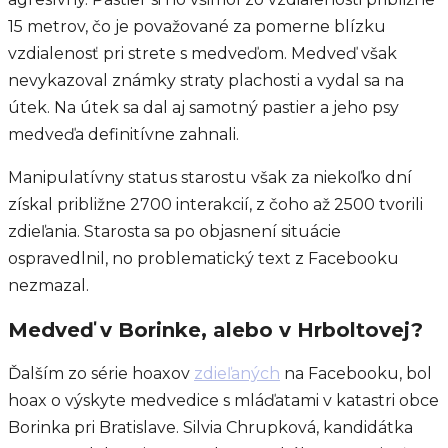
15 metrov, čo je považované za pomerne blízku
vzdialenosť pri strete s medveďom. Medveď však
nevykazoval známky straty plachosti a vydal sa na
útek. Na útek sa dal aj samotný pastier a jeho psy
medveďa definitívne zahnali.
Manipulatívny status starostu však za niekoľko dní
získal približne 2700 interakcií, z čoho až 2500 tvorili
zdieľania. Starosta sa po objasnení situácie
ospravedlnil, no problematický text z Facebooku
nezmazal.
Medveď v Borinke, alebo v Hrboltovej?
Ďalším zo série hoaxov
zdieľaných
na Facebooku, bol
hoax o výskyte medvedice s mláďatami v katastri obce
Borinka pri Bratislave. Silvia Chrupková, kandidátka