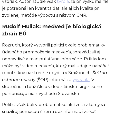
vzoriek. Autori štúdie však
tvrdia
, že pri výskume nie
je potrebná len kvantita dát, ale aj ich kvalita pri
zvolenej metóde výpočtu s názvom CMR.
Rudolf Huliak: medveď je biologická
zbraň EÚ
Rozruch, ktorý vytvorili politici okolo problematiky
údajného premnoženia medveďa, sprevádzali aj
nepravdivé a manipulatívne informácie. Príkladom
môže byť video medveďa, ktorý mal údajne naháňať
robotníkov na streche obydlia v Smižanoch.
Štátna
ochrana prírody
(ŠOP) informáciu
vyvrátila
. V
skutočnosti totiž išlo o video z čínsko-kirgizského
pohraničia, a nie z východu Slovenska.
Politici však boli v problematike aktívni a z témy sa
snažili aj pomocou šírenia dezinformácií získať