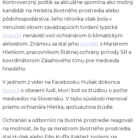
Kontroverzný politik sa aktuálne spomína ako možný
kandidát na ministra životného prostredia alebo
pôdohospodárstva. Jeho rétorika však bola v
minulosti okrem zavádzajúcich tvrdení typická
šírením
nenávisti voči ochranárom či klimatickým
aktivistom. Známou sa stal jeho
konflikt
s Mariánom
Hletkom, pracovníkom Štátnej ochrany prírody SR a
koordinátorom Zásahového tímu pre medveďa
hnedého.
V jednom z videí na Facebooku Huliak dokonca
hovoril
o obesení ľudí, ktorí boli za štúdiou o počte
medveďov na Slovensku. V tejto súvislosti menoval
priamo ochranára Hletka, spoluautora štúdie.
Ochranári a odborníci na životné prostredie reagovali
na možnosť, že by sa ministrom životného prostredia
stal Huliak alebo Filip Kuffa (taktiež zvolený na