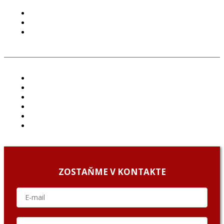
PODMIENKY POUŽÍVANIA
COOKIES
GDPR
ČLÁNKY
PROJEKTY
PODCAST
ARCHÍV
O NÁS/ABOUT US
PODCAST GUESTS
ZOSTAŇME V KONTAKTE