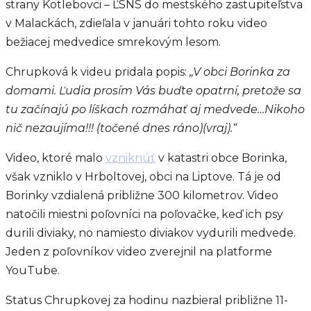
strany Kotlebovci – ĽSNS do mestského zastupiteľstva
v Malackách, zdieľala v januári tohto roku video
bežiacej medvedice smrekovým lesom.
Chrupková k videu pridala popis:
„V obci Borinka za
domami. Ľudia prosím Vás buďte opatrní, pretože sa
tu začínajú po líškach rozmáhať aj medvede…Nikoho
nič nezaujíma!!! (točené dnes ráno)(vraj).“
Video, ktoré malo
vzniknúť
v katastri obce Borinka,
však vzniklo v Hrboltovej, obci na Liptove. Tá je od
Borinky vzdialená približne 300 kilometrov. Video
natočili miestni poľovníci na poľovačke, keď ich psy
durili diviaky, no namiesto diviakov vydurili medvede.
Jeden z poľovníkov video zverejnil na platforme
YouTube.
Status Chrupkovej za hodinu nazbieral približne 11-