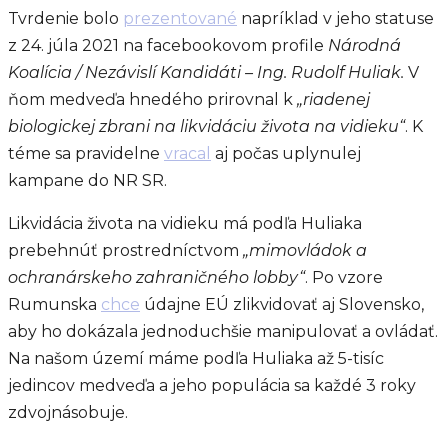
Tvrdenie bolo
prezentované
napríklad v jeho statuse
z 24. júla 2021 na facebookovom profile
Národná
Koalícia / Nezávislí Kandidáti – Ing. Rudolf Huliak.
V
ňom medveďa hnedého prirovnal k
„riadenej
biologickej zbrani na likvidáciu života na vidieku“
. K
téme sa pravidelne
vracal
aj počas uplynulej
kampane do NR SR.
Likvidácia života na vidieku má podľa Huliaka
prebehnúť prostredníctvom
„mimovládok a
ochranárskeho zahraničného lobby“
. Po vzore
Rumunska
chce
údajne EÚ zlikvidovať aj Slovensko,
aby ho dokázala jednoduchšie manipulovať a ovládať.
Na našom území máme podľa Huliaka až 5-tisíc
jedincov medveďa a jeho populácia sa každé 3 roky
zdvojnásobuje.