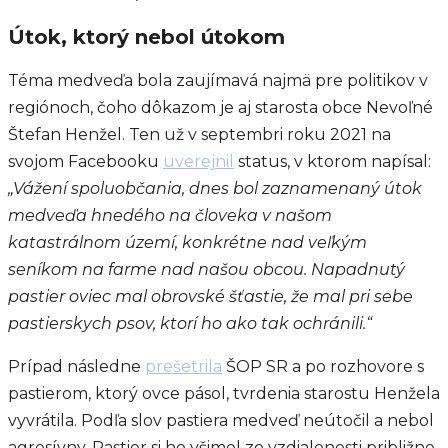
Útok, ktorý nebol útokom
Téma medveďa bola zaujímavá najmä pre politikov v
regiónoch, čoho dôkazom je aj starosta obce Nevoľné
Štefan Henžel. Ten už v septembri roku 2021 na
svojom Facebooku
uverejnil
status, v ktorom napísal:
„Vážení spoluobčania, dnes bol zaznamenaný útok
medveďa hnedého na človeka v našom
katastrálnom území, konkrétne nad veľkým
seníkom na farme nad našou obcou. Napadnutý
pastier oviec mal obrovské šťastie, že mal pri sebe
pastierskych psov, ktorí ho ako tak ochránili.“
Prípad následne
prešetrila
ŠOP SR a po rozhovore s
pastierom, ktorý ovce pásol, tvrdenia starostu Henžela
vyvrátila. Podľa slov pastiera medveď neútočil a nebol
agresívny. Pastier si ho všimol zo vzdialenosti približne