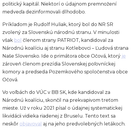
politický kapitál. Niektorí o údajnom premnožení
medveďa dezinformovali dlhodobo.
Príkladom je Rudolf Huliak, ktorý bol do NR SR
zvolený za Slovenskú národnú stranu. V minulosti
však
bol
členom strany PATRIOT, kandidoval za
Národnú koalíciu aj stranu Kotlebovci – Ľudová strana
Naše Slovensko. Ide o primátora obce Očová, ktorý
je
zároveň členom prezídia Slovenskej poľovníckej
komory a predseda Pozemkového spoločenstva obce
Očová.
Vo voľbách do VÚC v BB SK, kde kandidoval za
Národnú koalíciu, skončil na prekvapivom treťom
mieste. Už v roku 2021 písal o údajnej systematickej
likvidácii vidieka riadenej z Bruselu. Tento text sa
neskôr
objavoval
aj na jeho predvolebných letákoch.