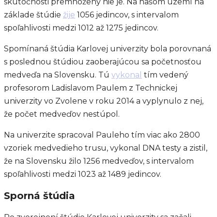
skutočnosti premnožený nie je. Na našom území na
základe štúdie
žije
1056 jedincov, s intervalom
spoľahlivosti medzi 1012 až 1275 jedincov.
Spomínaná štúdia Karlovej univerzity bola porovnaná
s poslednou štúdiou zaoberajúcou sa početnosťou
medveďa na Slovensku. Tú
vykonal
tím vedený
profesorom Ladislavom Paulem z Technickej
univerzity vo Zvolene v roku 2014 a vyplynulo z nej,
že počet medveďov nestúpol.
Na univerzite spracoval Pauleho tím viac ako 2800
vzoriek medvedieho trusu, vykonal DNA testy a zistil,
že na Slovensku žilo 1256 medveďov, s intervalom
spoľahlivosti medzi 1023 až 1489 jedincov.
Sporná štúdia