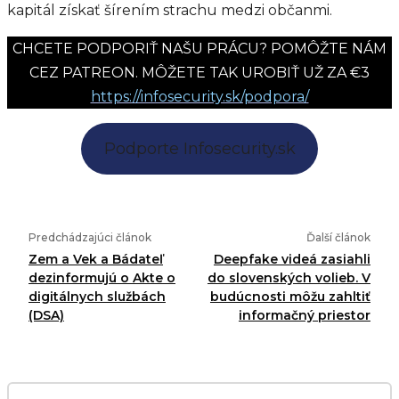
kapitál získať šírením strachu medzi občanmi.
CHCETE PODPORIŤ NAŠU PRÁCU? POMÔŽTE NÁM
CEZ PATREON. MÔŽETE TAK UROBIŤ UŽ ZA €3
https://infosecurity.sk/podpora/
Podporte Infosecurity.sk
Predchádzajúci článok
Ďalší článok
Zem a Vek a Bádateľ
Deepfake videá zasiahli
dezinformujú o Akte o
do slovenských volieb. V
digitálnych službách
budúcnosti môžu zahltiť
(DSA)
informačný priestor