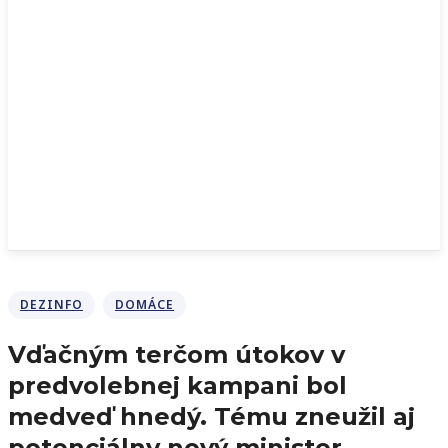
DEZINFO
DOMÁCE
Vďačným terčom útokov v
predvolebnej kampani bol
medveď hnedý. Tému zneužil aj
potenciálny nový minister